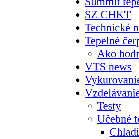
Summit tepe
SZ CHKT
Technické 
Tepelné čer
Ako hodn
VTS news
Vykurovani
Vzdelávani
Testy
Učebné t
Chlad