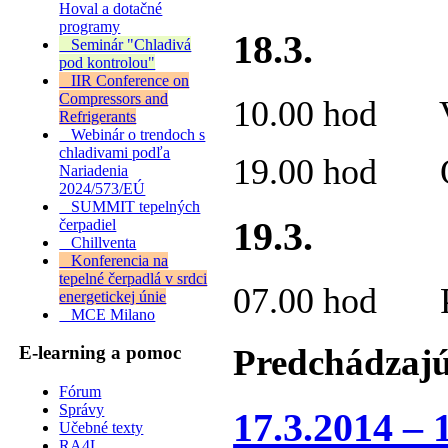
Hoval a dotačné
programy
18.3.
Seminár "Chladivá
pod kontrolou"
IIR Conference on
Compressors and
10.00 hod Vý
Refrigerants
Webinár o trendoch s
chladivami podľa
19.00 hod Od
Nariadenia
2024/573/EÚ
SUMMIT tepelných
19.3.
čerpadiel
Chillventa
Konferencia na
tepelné čerpadlá v srdci
07.00 hod Pr
energetickej únie
MCE Milano
Predchádzajú
E-learning a pomoc
Fórum
Správy
17.3.2014 – 
Učebné texty
RA4L