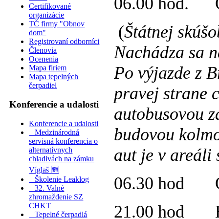
06.00 hod. O
Certifikované
organizácie
TČ firmy "Obnov
(
Štátnej skúšo
dom"
Registrovaní odborníci
Nachádza sa na
Členovia
Ocenenia
Po výjazde z B
Mapa firiem
Mapa tepelných
čerpadiel
pravej strane 
Konferencie a udalosti
autobusovou z
Konferencie a udalosti
budovou kolmo
Medzinárodná
servisná konferencia o
aut je v areáli
alternatívnych
chladivách na zámku
Víglaš 🆕
06.30 hod Od
Školenie Leaklog
32. Valné
zhromaždenie SZ
CHKT
21.00 hod Hot
Tepelné čerpadlá