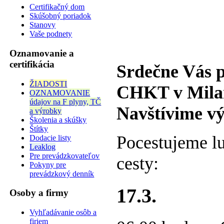
Certifikačný dom
Skúšobný poriadok
Stanovy
Vaše podnety
Oznamovanie a
certifikácia
Srdečne Vás 
ŽIADOSTI
CHKT v Milan
OZNAMOVANIE
údajov na F plyny, TČ
Navštívime vý
a výrobky
Školenia a skúšky
Štítky
Pocestujeme l
Dodacie listy
Leaklog
Pre prevádzkovateľov
cesty:
Pokyny pre
prevádzkový denník
17.3.
Osoby a firmy
Vyhľadávanie osôb a
firiem