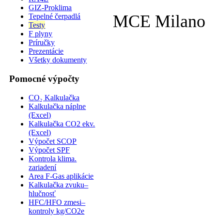
GIZ-Proklima
MCE Milano
Tepelné čerpadlá
Testy
F plyny
Príručky
Prezentácie
Všetky dokumenty
Pomocné výpočty
CO₂ Kalkulačka
Kalkulačka náplne
(Excel)
Kalkulačka CO2 ekv.
(Excel)
Výpočet SCOP
Výpočet SPF
Kontrola klima.
zariadení
Area F-Gas aplikácie
Kalkulačka zvuku–
hlučnosť
HFC/HFO zmesi–
kontroly kg/CO2e