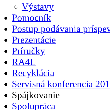
Výstavy
Pomocník
Postup podávania príspe
Prezentácie
Príručky
RA4L
Recyklácia
Servisná konferencia 20
Spájkovanie
Spolupráca