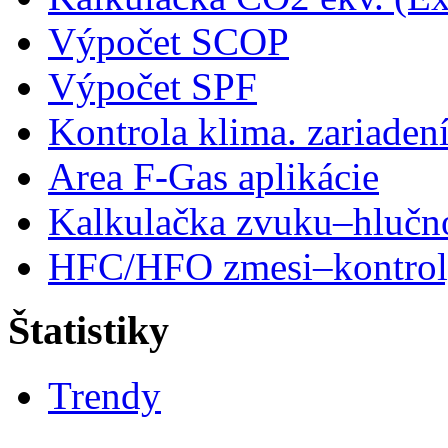
Výpočet SCOP
Výpočet SPF
Kontrola klima. zariaden
Area F-Gas aplikácie
Kalkulačka zvuku–hlučn
HFC/HFO zmesi–kontro
Štatistiky
Trendy