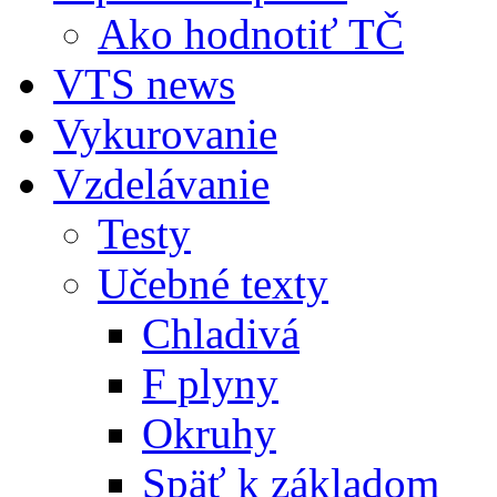
Ako hodnotiť TČ
VTS news
Vykurovanie
Vzdelávanie
Testy
Učebné texty
Chladivá
F plyny
Okruhy
Späť k základom