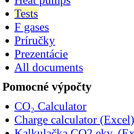
Tests
F gases
Príručky
Prezentácie
All documents
Pomocné výpočty
CO₂ Calculator
Charge calculator (Excel
Kalkulačka CO2 ekv. (Ex