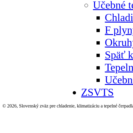
Učebné t
Chlad
F ply
Okruh
Späť 
Tepeln
Učebn
ZSVTS
© 2026, Slovenský zväz pre chladenie, klimatizáciu a tepelné čerpadl