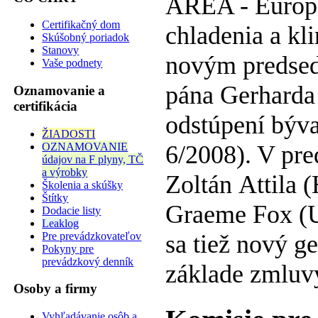
AREA - Európs
Certifikačný dom
chladenia a kli
Skúšobný poriadok
Stanovy
novým predsed
Vaše podnety
pána Gerharda 
Oznamovanie a
certifikácia
odstúpení býv
ŽIADOSTI
OZNAMOVANIE
6/2008). V pre
údajov na F plyny, TČ
a výrobky
Zoltán Attila 
Školenia a skúšky
Štítky
Graeme Fox (UK
Dodacie listy
Leaklog
Pre prevádzkovateľov
sa tiež nový g
Pokyny pre
prevádzkový denník
základe zmluv
Osoby a firmy
Vyhľadávanie osôb a