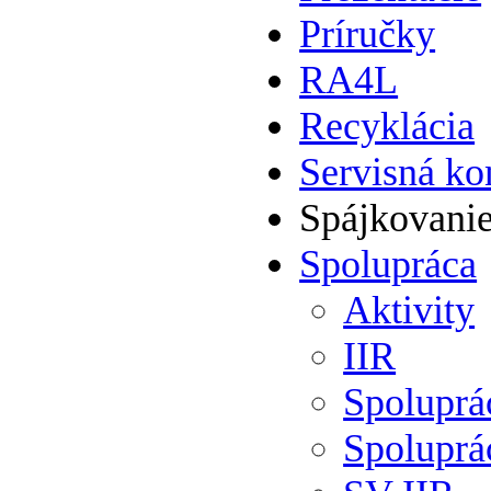
Príručky
RA4L
Recyklácia
Servisná ko
Spájkovani
Spolupráca
Aktivity
IIR
Spolupr
Spoluprá