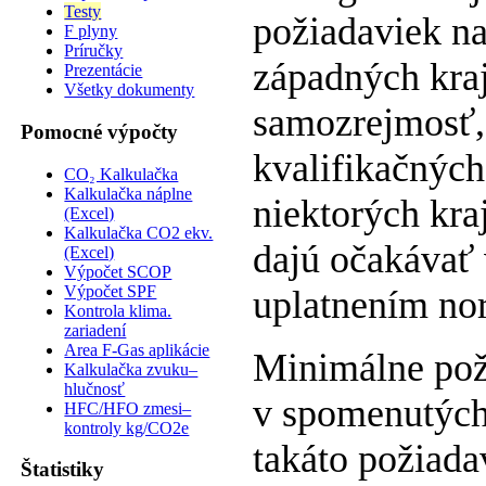
Testy
požiadaviek na
F plyny
Príručky
západných kra
Prezentácie
Všetky dokumenty
samozrejmosť,
Pomocné výpočty
kvalifikačných
CO₂ Kalkulačka
Kalkulačka náplne
niektorých kra
(Excel)
Kalkulačka CO2 ekv.
dajú očakávať 
(Excel)
Výpočet SCOP
Výpočet SPF
uplatnením n
Kontrola klima.
zariadení
Area F-Gas aplikácie
Minimálne pož
Kalkulačka zvuku–
hlučnosť
v spomenutých
HFC/HFO zmesi–
kontroly kg/CO2e
takáto požiada
Štatistiky