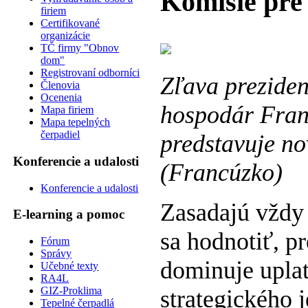
Komisie pre 
firiem
Certifikované
organizácie
TČ firmy "Obnov
dom"
Registrovaní odborníci
Zľava prezide
Členovia
Ocenenia
hospodár Fran
Mapa firiem
Mapa tepelných
čerpadiel
predstavuje no
Konferencie a udalosti
(Francúzko)
Konferencie a udalosti
Zasadajú vždy
E-learning a pomoc
sa hodnotiť, p
Fórum
Správy
dominuje upla
Učebné texty
RA4L
GIZ-Proklima
strategického 
Tepelné čerpadlá