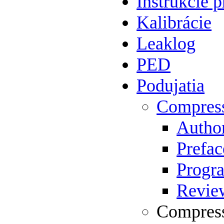
Inštrukcie p
Kalibrácie
Leaklog
PED
Podujatia
Compres
Author
Prefac
Progr
Review
Compress