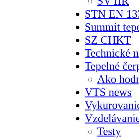
SV IIR
STN EN 13
Summit tepe
SZ CHKT
Technické 
Tepelné čer
Ako hodn
VTS news
Vykurovani
Vzdelávani
Testy