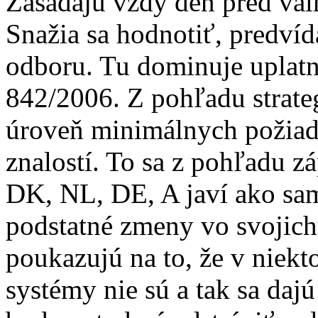
Zasadajú vždy deň pred v
Snažia sa hodnotiť, predví
odboru. Tu dominuje uplatn
842/2006. Z pohľadu strate
úroveň minimálnych požiad
znalostí. To sa z pohľadu 
DK, NL, DE, A javí ako sa
podstatné zmeny vo svojich
poukazujú na to, že v niekt
systémy nie sú a tak sa daj