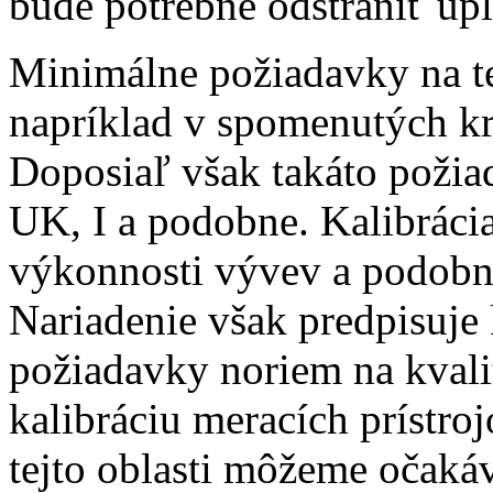
bude potrebné odstrániť u
Minimálne požiadavky na t
napríklad v spomenutých k
Doposiaľ však takáto požia
UK, I a podobne. Kalibrácia
výkonnosti vývev a podobne
Nariadenie však predpisuje 
požiadavky noriem na kval
kalibráciu meracích prístr
tejto oblasti môžeme očakáv