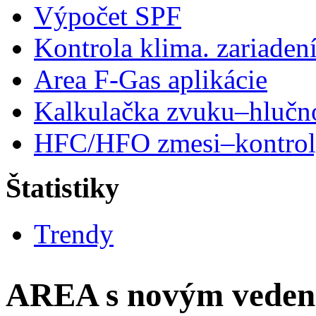
Výpočet SPF
Kontrola klima. zariaden
Area F-Gas aplikácie
Kalkulačka zvuku–hlučn
HFC/HFO zmesi–kontro
Štatistiky
Trendy
AREA s novým vede