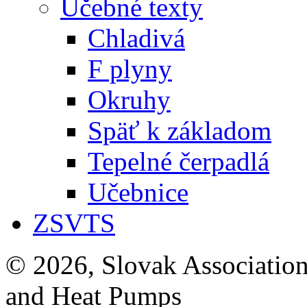
Učebné texty
Chladivá
F plyny
Okruhy
Späť k základom
Tepelné čerpadlá
Učebnice
ZSVTS
© 2026, Slovak Association
and Heat Pumps