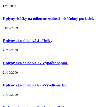
12/1/2015
F plyny skúšky na odborné znalosti - skúšobný poriadok
23/12/2009
F plyny ako chladivá 4 - Úniky
21/10/2009
F plyny ako chladivá 7 - Výpočet náplne
21/10/2009
F plyny ako chladivá 6 - Vysvetlenia EK
21/10/2009