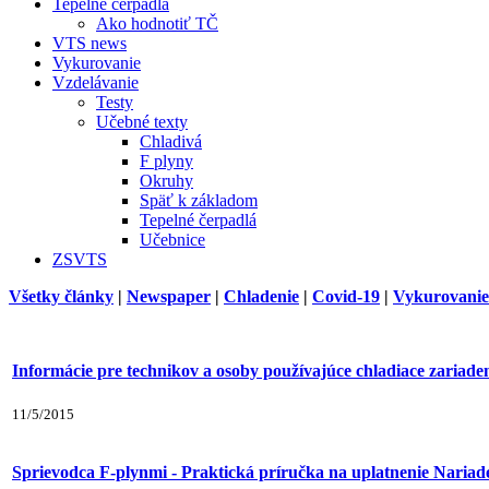
Tepelné čerpadlá
Ako hodnotiť TČ
VTS news
Vykurovanie
Vzdelávanie
Testy
Učebné texty
Chladivá
F plyny
Okruhy
Späť k základom
Tepelné čerpadlá
Učebnice
ZSVTS
Všetky články
|
Newspaper
|
Chladenie
|
Covid-19
|
Vykurovanie
Informácie pre technikov a osoby používajúce chladiace zariaden
11/5/2015
Sprievodca F‐plynmi - Praktická príručka na uplatnenie Nariad