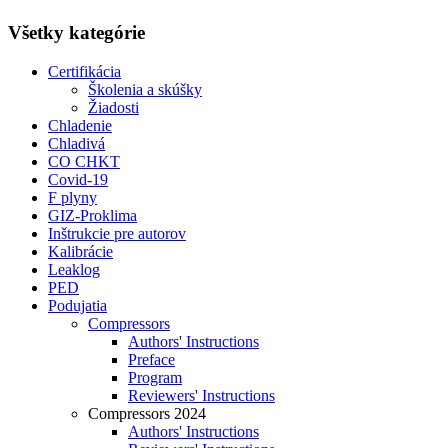
Všetky kategórie
Certifikácia
Školenia a skúšky
Žiadosti
Chladenie
Chladivá
CO CHKT
Covid-19
F plyny
GIZ-Proklima
Inštrukcie pre autorov
Kalibrácie
Leaklog
PED
Podujatia
Compressors
Authors' Instructions
Preface
Program
Reviewers' Instructions
Compressors 2024
Authors' Instructions