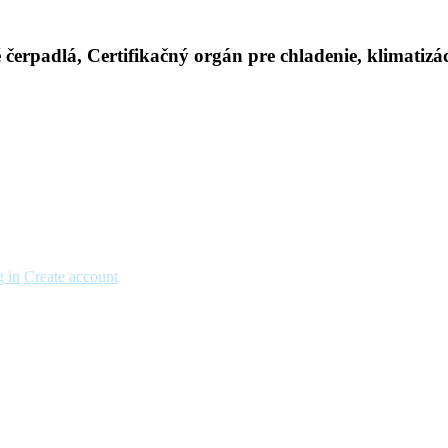
 in
Create account