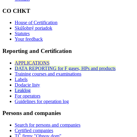
CO CHKT
House of Certification
Skúšobný poriadok
Statutes
Your feedback
Reporting and Certification
APPLICATIONS
DATA REPORTING for F gases, HPs and products
Training courses and examinations
Labels
Dodacie listy
Leaklog
For operators
Guidelines for operation log
Persons and companies
Search for persons and companies
Certified companies
TČ firmy "Obnov dom"