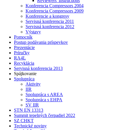
Reviewers' Instructions
Konferencia Compressors 2004
Konferencia Compressors 2009
Konferencie a kongresy
Servisná konferencia 2011
Servisná konferencia 2012
Výstavy
Pomocník
Postup podávania príspevkov
Prezentácie
Príručky
RA4L
Recyklácia
Servisná konferencia 2013
Spájkovanie
Spolupráca
Aktivity
IIR
Spolupráca s AREA
Spolupráca s EHPA
SV IIR
STN EN 13313
Summit tepelných čerpadiel 2022
SZ CHKT
Technické noviny