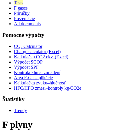
Tests
F gases
Príručky
Prezentácie
All documents
Pomocné výpočty
CO₂ Calculator
Charge calculator (Excel)
Kalkulačka CO2 ekv. (Excel)
Výpočet SCOP
Výpočet SPF
Kontrola klima. zariadení
Area F-Gas aplikácie
Kalkulačka zvuku–hlučnosť
HFC/HFO zmesi–kontroly kg/CO2e
Štatistiky
Trendy
F plyny