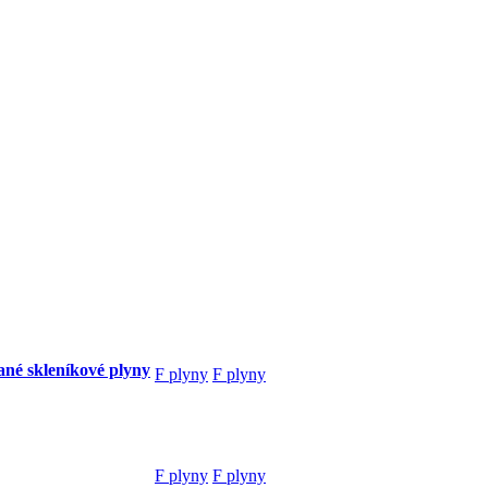
ané skleníkové plyny
F plyny
F plyny
F plyny
F plyny