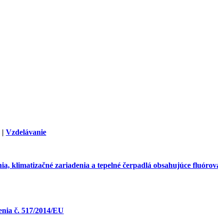
|
Vzdelávanie
ia, klimatizačné zariadenia a tepelné čerpadlá obsahujúce fluórov
enia č. 517/2014/EU