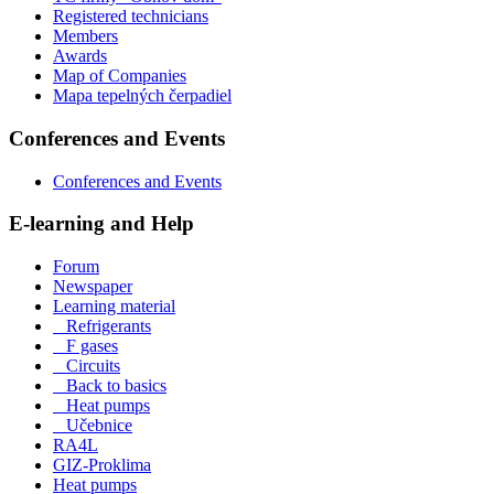
Registered technicians
Members
Awards
Map of Companies
Mapa tepelných čerpadiel
Conferences and Events
Conferences and Events
E-learning and Help
Forum
Newspaper
Learning material
Refrigerants
F gases
Circuits
Back to basics
Heat pumps
Učebnice
RA4L
GIZ-Proklima
Heat pumps