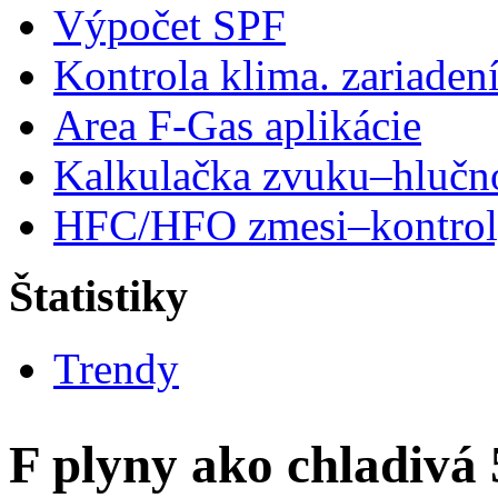
Výpočet SPF
Kontrola klima. zariaden
Area F-Gas aplikácie
Kalkulačka zvuku–hlučn
HFC/HFO zmesi–kontro
Štatistiky
Trendy
F plyny ako chladivá 