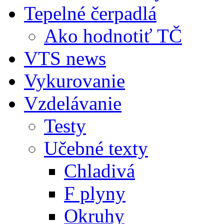
Tepelné čerpadlá
Ako hodnotiť TČ
VTS news
Vykurovanie
Vzdelávanie
Testy
Učebné texty
Chladivá
F plyny
Okruhy