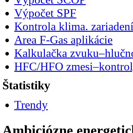
Výpočet SPF
Kontrola klima. zariaden
Area F-Gas aplikácie
Kalkulačka zvuku–hlučn
HFC/HFO zmesi–kontro
Štatistiky
Trendy
Ambiciózne energetic