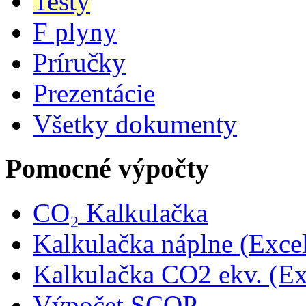
Testy
F plyny
Príručky
Prezentácie
Všetky dokumenty
Pomocné výpočty
CO₂ Kalkulačka
Kalkulačka náplne (Exce
Kalkulačka CO2 ekv. (Ex
Výpočet SCOP