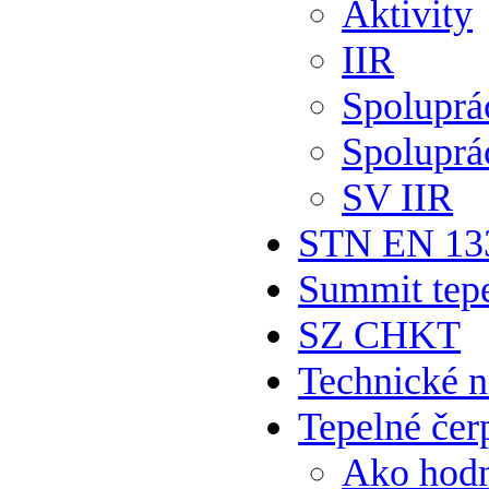
Aktivity
IIR
Spolupr
Spoluprá
SV IIR
STN EN 13
Summit tepe
SZ CHKT
Technické 
Tepelné čer
Ako hodn