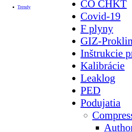
CO CHKT
Trendy
Covid-19
F plyny
GIZ-Prokli
Inštrukcie p
Kalibrácie
Leaklog
PED
Podujatia
Compres
Author