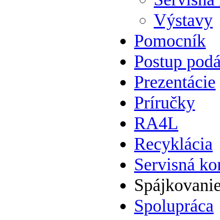
Výstavy
Pomocník
Postup podá
Prezentácie
Príručky
RA4L
Recyklácia
Servisná ko
Spájkovani
Spolupráca