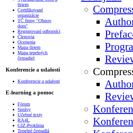
firiem
Compres
Certifikované
organizácie
Author
TČ firmy "Obnov
dom"
Prefac
Registrovaní odborníci
Členovia
Ocenenia
Progr
Mapa firiem
Mapa tepelných
Review
čerpadiel
Compress
Konferencie a udalosti
Author
Konferencie a udalosti
E-learning a pomoc
Review
Fórum
Konferen
Správy
Učebné texty
Konferen
RA4L
GIZ-Proklima
Tepelné čerpadlá