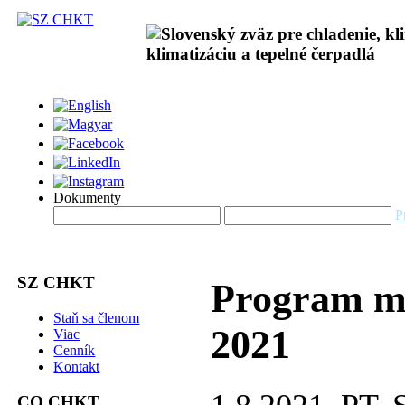
Dokumenty
P
SZ CHKT
Program me
Staň sa členom
2021
Viac
Cenník
Kontakt
CO CHKT