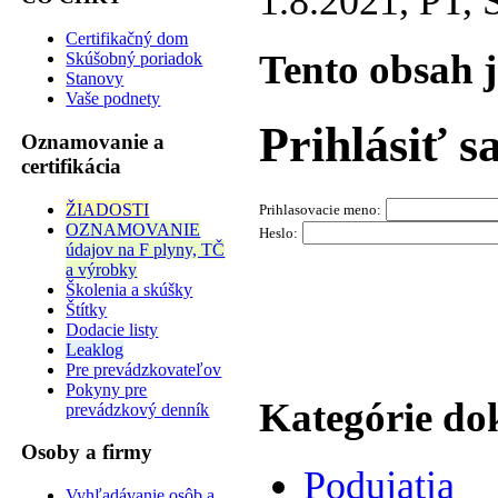
1.8.2021, PT
Certifikačný dom
Tento obsah 
Skúšobný poriadok
Stanovy
Vaše podnety
Prihlásiť s
Oznamovanie a
certifikácia
ŽIADOSTI
Prihlasovacie meno:
OZNAMOVANIE
Heslo:
údajov na F plyny, TČ
a výrobky
Školenia a skúšky
Štítky
Dodacie listy
Leaklog
Pre prevádzkovateľov
Pokyny pre
Kategórie d
prevádzkový denník
Osoby a firmy
Podujatia
Vyhľadávanie osôb a