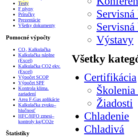
Konferen
Testy
F plyny
Servisná
Príručky
Prezentácie
Servisná
Všetky dokumenty
Výstavy
Pomocné výpočty
CO₂ Kalkulačka
Kalkulačka náplne
Všetky kateg
(Excel)
Kalkulačka CO2 ekv.
(Excel)
Certifikácia
Výpočet SCOP
Výpočet SPF
Školenia
Kontrola klima.
zariadení
Area F-Gas aplikácie
Žiadosti
Kalkulačka zvuku–
hlučnosť
Chladenie
HFC/HFO zmesi–
kontroly kg/CO2e
Chladivá
Štatistiky