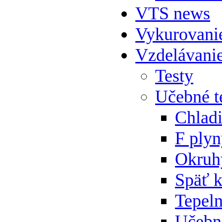
VTS news
Vykurovani
Vzdelávani
Testy
Učebné t
Chlad
F ply
Okruh
Späť 
Tepeln
Učebn