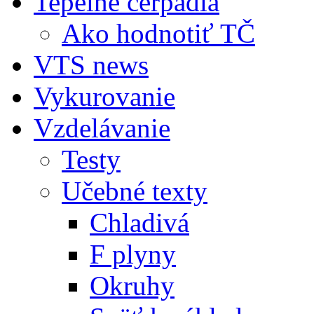
Tepelné čerpadlá
Ako hodnotiť TČ
VTS news
Vykurovanie
Vzdelávanie
Testy
Učebné texty
Chladivá
F plyny
Okruhy