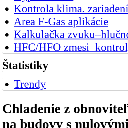
Kontrola klima. zariaden
Area F-Gas aplikácie
Kalkulačka zvuku–hlučn
HFC/HFO zmesi–kontro
Štatistiky
Trendy
Chladenie z obnovite
na budovy s nulovými