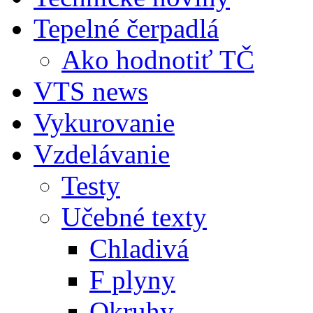
Tepelné čerpadlá
Ako hodnotiť TČ
VTS news
Vykurovanie
Vzdelávanie
Testy
Učebné texty
Chladivá
F plyny
Okruhy