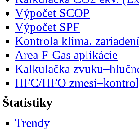
Výpočet SCOP
Výpočet SPF
Kontrola klima. zariaden
Area F-Gas aplikácie
Kalkulačka zvuku–hlučn
HFC/HFO zmesi–kontro
Štatistiky
Trendy