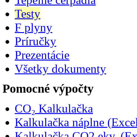
Testy
F plyny
Príručky
Prezentácie
Všetky dokumenty
Pomocné výpočty
CO₂ Kalkulačka
Kalkulačka náplne (Exce
Kalkulačka CO2 ekv. (Ex