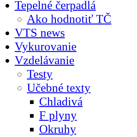
Tepelné čerpadlá
Ako hodnotiť TČ
VTS news
Vykurovanie
Vzdelávanie
Testy
Učebné texty
Chladivá
F plyny
Okruhy