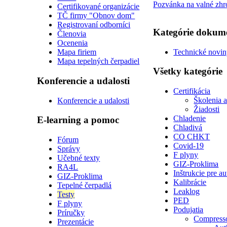
Pozvánka na valné zh
Certifikované organizácie
TČ firmy "Obnov dom"
Registrovaní odborníci
Kategórie dokum
Členovia
Ocenenia
Technické novi
Mapa firiem
Mapa tepelných čerpadiel
Všetky kategórie
Konferencie a udalosti
Certifikácia
Školenia 
Konferencie a udalosti
Žiadosti
Chladenie
E-learning a pomoc
Chladivá
CO CHKT
Fórum
Covid-19
Správy
F plyny
Učebné texty
GIZ-Proklima
RA4L
Inštrukcie pre a
GIZ-Proklima
Kalibrácie
Tepelné čerpadlá
Leaklog
Testy
PED
F plyny
Podujatia
Príručky
Compress
Prezentácie