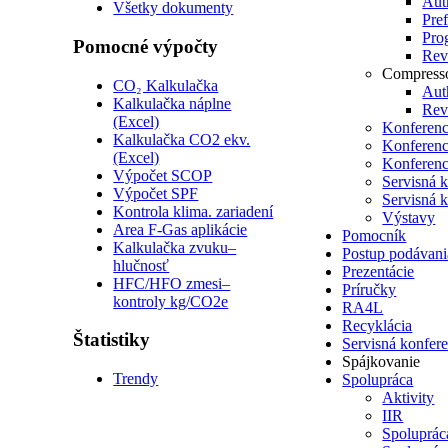
Auth
Všetky dokumenty
Pre
Pro
Pomocné výpočty
Revi
Compress
CO₂ Kalkulačka
Auth
Kalkulačka náplne
Revi
(Excel)
Konferenc
Kalkulačka CO2 ekv.
Konferenc
(Excel)
Konferenc
Výpočet SCOP
Servisná 
Výpočet SPF
Servisná 
Kontrola klima. zariadení
Výstavy
Area F-Gas aplikácie
Pomocník
Kalkulačka zvuku–
Postup podávani
hlučnosť
Prezentácie
HFC/HFO zmesi–
Príručky
kontroly kg/CO2e
RA4L
Recyklácia
Štatistiky
Servisná konfer
Spájkovanie
Trendy
Spolupráca
Aktivity
IIR
Spoluprá