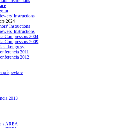
ors' Instructions
face
gram
ewers' Instructions
ors 2024
ors' Instructions
ewers' Instructions
ia Compressors 2004
ia Compressors 2009
ie a kongresy
konferencia 2011
konferencia 2012
a príspevkov
encia 2013
ca s AREA