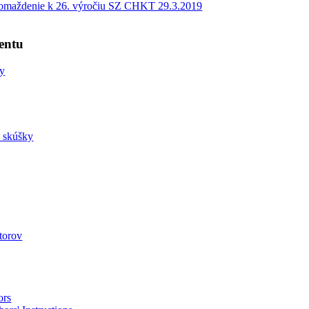
romaždenie k 26. výročiu SZ CHKT 29.3.2019
entu
ny
a skúšky
utorov
ors