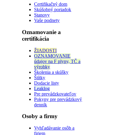
Certifikačný dom
Skúšobný poriadok
Stanovy
Vaše podnety
Oznamovanie a
certifikácia
ŽIADOSTI
OZNAMOVANIE
údajov na F plyny, TČ a
výrobky
Školenia a skúšky
Štítky
Dodacie listy
Leaklog
Pre prevádzkovateľov
Pokyny pre prevádzkový
denník
Osoby a firmy
Vyhľadávanie osôb a
firiem