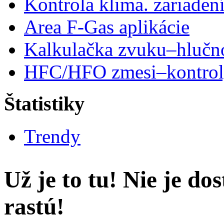
Kontrola klima. zariaden
Area F-Gas aplikácie
Kalkulačka zvuku–hlučn
HFC/HFO zmesi–kontro
Štatistiky
Trendy
Už je to tu! Nie je d
rastú!