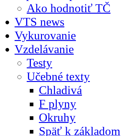
Ako hodnotiť TČ
VTS news
Vykurovanie
Vzdelávanie
Testy
Učebné texty
Chladivá
F plyny
Okruhy
Späť k základom