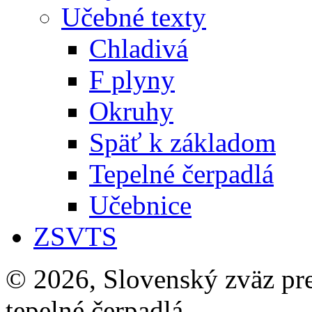
Učebné texty
Chladivá
F plyny
Okruhy
Späť k základom
Tepelné čerpadlá
Učebnice
ZSVTS
© 2026, Slovenský zväz pre 
tepelné čerpadlá