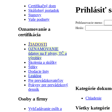
Certifikačný dom
Prihlásiť 
Skúšobný poriadok
Stanovy
Vaše podnety
Prihlasovacie meno:
Heslo:
Oznamovanie a
certifikácia
ŽIADOSTI
OZNAMOVANIE
údajov na F plyny, TČ a
výrobky
Školenia a skúšky
Štítky
Dodacie listy
Leaklog
Pre prevádzkovateľov
Pokyny pre prevádzkový
Kategórie dokum
denník
Chladenie
Osoby a firmy
Všetky kategórie
Vyhľadávanie osôb a