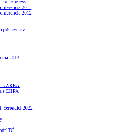
ie a kongresy
konferencia 2011
konferencia 2012
a príspevkov
encia 2013
ca s AREA
ca s EHPA
h čerpadiel 2022
ny
á
otiť TČ