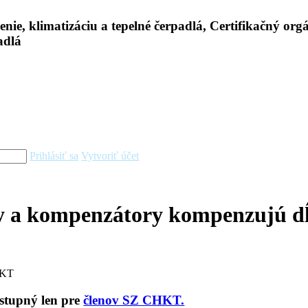
Prihlásiť sa
Vytvoriť účet
y a kompenzátory kompenzujú dĺ
HKT
ostupný len pre
členov SZ CHKT.