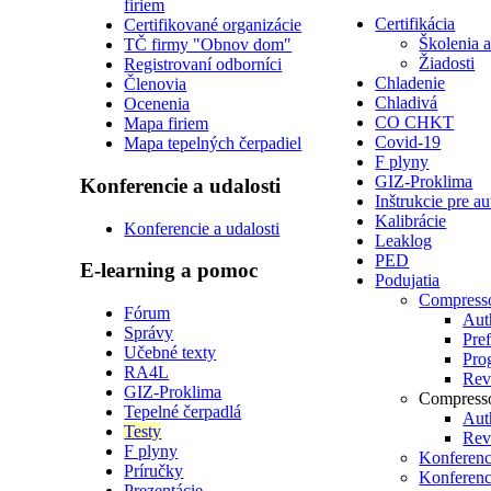
firiem
Certifikácia
Certifikované organizácie
Školenia 
TČ firmy "Obnov dom"
Žiadosti
Registrovaní odborníci
Chladenie
Členovia
Chladivá
Ocenenia
CO CHKT
Mapa firiem
Covid-19
Mapa tepelných čerpadiel
F plyny
GIZ-Proklima
Konferencie a udalosti
Inštrukcie pre a
Kalibrácie
Konferencie a udalosti
Leaklog
PED
E-learning a pomoc
Podujatia
Compress
Fórum
Auth
Správy
Pre
Učebné texty
Pro
RA4L
Revi
GIZ-Proklima
Compress
Tepelné čerpadlá
Auth
Testy
Revi
F plyny
Konferenc
Príručky
Konferenc
Prezentácie