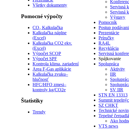
Konferenc
Všetky dokumenty
Servisná 
Servisná 
Pomocné výpočty
Výstavy
Pomocník
CO₂ Kalkulačka
Postup podávani
Kalkulačka náplne
Prezentácie
(Excel)
Príručky
Kalkulačka CO2 ekv.
RA4L
(Excel)
Recyklácia
Výpočet SCOP
Servisná konfer
Výpočet SPF
Spájkovanie
Kontrola klima. zariadení
Spolupráca
Area F-Gas aplikácie
Aktivity
Kalkulačka zvuku–
IIR
hlučnosť
Spoluprá
HFC/HFO zmesi–
Spoluprá
kontroly kg/CO2e
SV IIR
STN EN 13313
Štatistiky
Summit tepelnýc
SZ CHKT
Technické novi
Trendy
Tepelné čerpadl
Ako hodn
VTS news