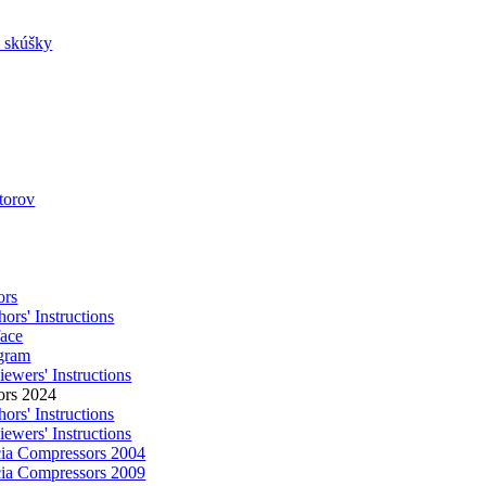
a skúšky
utorov
ors
ors' Instructions
face
gram
ewers' Instructions
ors 2024
ors' Instructions
ewers' Instructions
ia Compressors 2004
ia Compressors 2009