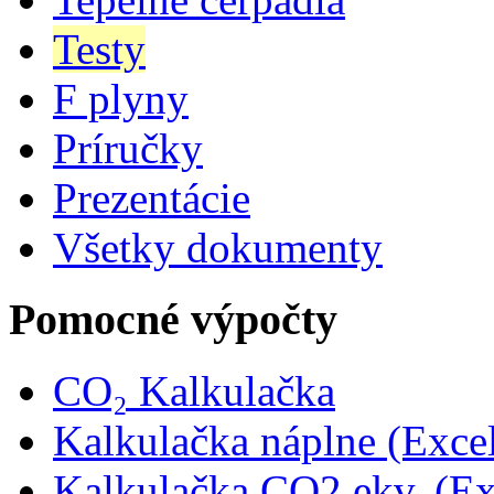
Testy
F plyny
Príručky
Prezentácie
Všetky dokumenty
Pomocné výpočty
CO₂ Kalkulačka
Kalkulačka náplne (Exce
Kalkulačka CO2 ekv. (Ex