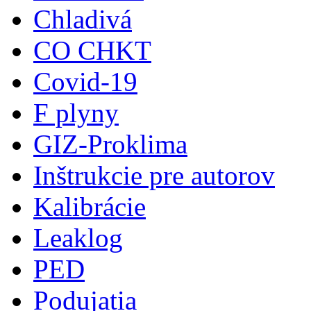
Chladivá
CO CHKT
Covid-19
F plyny
GIZ-Proklima
Inštrukcie pre autorov
Kalibrácie
Leaklog
PED
Podujatia