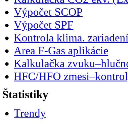
Výpočet SCOP
Výpočet SPF
Kontrola klima. zariaden
Area F-Gas aplikácie
Kalkulačka zvuku–hlučn
HFC/HFO zmesi–kontro
Štatistiky
Trendy