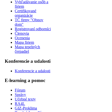
Vyhľadávanie osôb a
firiem
Certifikované
organizácie
TČ firmy "Obnov
dom"
Registrovaní odborníci
Členovia
Ocenenia
Mapa firiem
Mapa tepelných
čerpadiel
Konferencie a udalosti
Konferencie a udalosti
E-learning a pomoc
Fórum
Správy
Učebné texty
RA4L
GIZ-Proklima