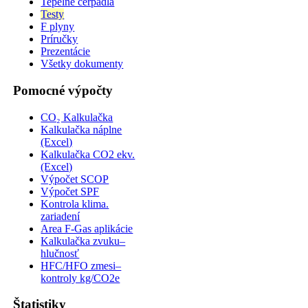
Tepelné čerpadlá
Testy
F plyny
Príručky
Prezentácie
Všetky dokumenty
Pomocné výpočty
CO₂ Kalkulačka
Kalkulačka náplne
(Excel)
Kalkulačka CO2 ekv.
(Excel)
Výpočet SCOP
Výpočet SPF
Kontrola klima.
zariadení
Area F-Gas aplikácie
Kalkulačka zvuku–
hlučnosť
HFC/HFO zmesi–
kontroly kg/CO2e
Štatistiky