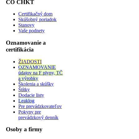
CO CHKT
Certifikačný dom
Skúšobný poriadok
Stanovy
Vaše podnety
Oznamovanie a
certifikácia
ŽIADOSTI
OZNAMOVANIE
údajov na F plyny, TČ
a výrobky
Školenia a skúšky
Štítky
Dodacie listy
Leaklog
Pre prevádzkovateľov
Pokyny pre
prevádzkový denník
Osoby a firmy