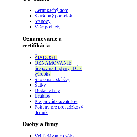
Certifikačný dom
Skúšobný poriadok
Stanovy
Vaše podnety
Oznamovanie a
certifikácia
ŽIADOSTI
OZNAMOVANIE
údajov na F plyny, TČ a
výrobky
Školenia a skúšky
Štítky
Dodacie listy
Leaklog
Pre prevádzkovateľov
Pokyny pre prevádzkový
denník
Osoby a firmy
Vyhľadávanie osôb a