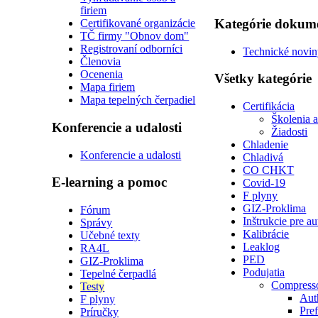
firiem
Kategórie dokum
Certifikované organizácie
TČ firmy "Obnov dom"
Registrovaní odborníci
Technické novi
Členovia
Ocenenia
Všetky kategórie
Mapa firiem
Mapa tepelných čerpadiel
Certifikácia
Školenia 
Konferencie a udalosti
Žiadosti
Chladenie
Konferencie a udalosti
Chladivá
CO CHKT
E-learning a pomoc
Covid-19
F plyny
GIZ-Proklima
Fórum
Inštrukcie pre a
Správy
Kalibrácie
Učebné texty
Leaklog
RA4L
PED
GIZ-Proklima
Podujatia
Tepelné čerpadlá
Compress
Testy
Auth
F plyny
Pre
Príručky