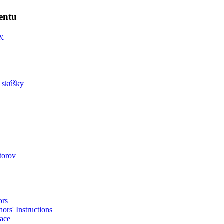
entu
ny
a skúšky
utorov
ors
ors' Instructions
face