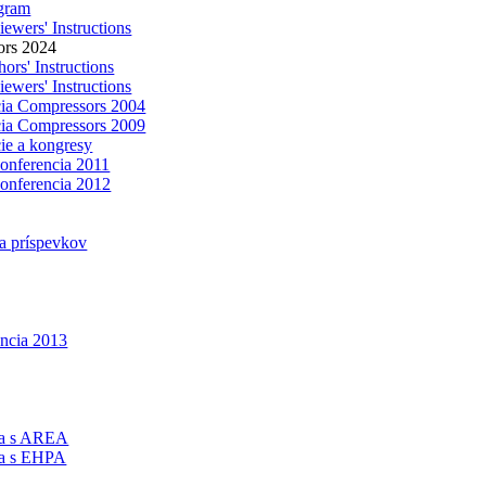
gram
ewers' Instructions
ors 2024
ors' Instructions
ewers' Instructions
ia Compressors 2004
ia Compressors 2009
ie a kongresy
konferencia 2011
konferencia 2012
a príspevkov
encia 2013
ca s AREA
ca s EHPA