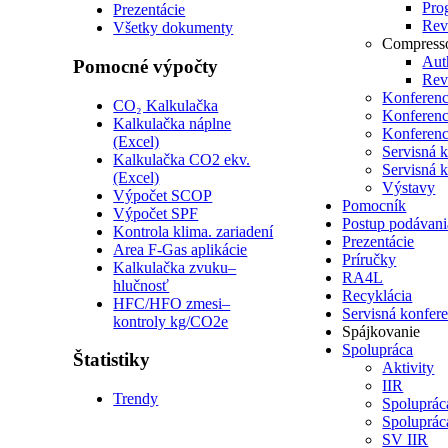
Pro
Prezentácie
Revi
Všetky dokumenty
Compress
Auth
Pomocné výpočty
Revi
Konferenc
CO₂ Kalkulačka
Konferenc
Kalkulačka náplne
Konferenc
(Excel)
Servisná 
Kalkulačka CO2 ekv.
Servisná 
(Excel)
Výstavy
Výpočet SCOP
Pomocník
Výpočet SPF
Postup podávani
Kontrola klima. zariadení
Prezentácie
Area F-Gas aplikácie
Príručky
Kalkulačka zvuku–
RA4L
hlučnosť
Recyklácia
HFC/HFO zmesi–
Servisná konfer
kontroly kg/CO2e
Spájkovanie
Spolupráca
Štatistiky
Aktivity
IIR
Trendy
Spoluprá
Spoluprá
SV IIR