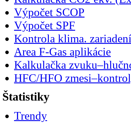
Výpočet SCOP
Výpočet SPF
Kontrola klima. zariaden
Area F-Gas aplikácie
Kalkulačka zvuku–hlučn
HFC/HFO zmesi–kontro
Štatistiky
Trendy