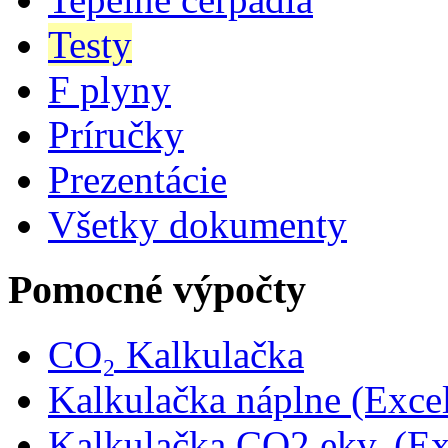
Testy
F plyny
Príručky
Prezentácie
Všetky dokumenty
Pomocné výpočty
CO₂ Kalkulačka
Kalkulačka náplne (Exce
Kalkulačka CO2 ekv. (Ex