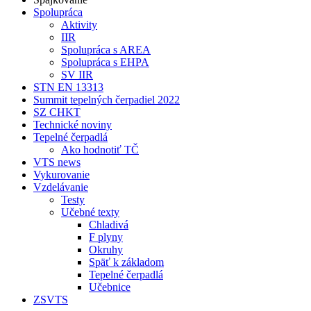
Spolupráca
Aktivity
IIR
Spolupráca s AREA
Spolupráca s EHPA
SV IIR
STN EN 13313
Summit tepelných čerpadiel 2022
SZ CHKT
Technické noviny
Tepelné čerpadlá
Ako hodnotiť TČ
VTS news
Vykurovanie
Vzdelávanie
Testy
Učebné texty
Chladivá
F plyny
Okruhy
Späť k základom
Tepelné čerpadlá
Učebnice
ZSVTS