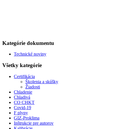
Kategórie dokumentu
Technické noviny
Všetky kategórie
Certifikácia
Školenia a skúšky
Žiadosti
Chladenie
Chladivá
CO CHKT
Covid-19
F plyny
GIZ-Proklima
Inštrukcie pre autorov
Kalibrácie