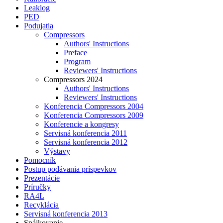
Leaklog
PED
Podujatia
Compressors
Authors' Instructions
Preface
Program
Reviewers' Instructions
Compressors 2024
Authors' Instructions
Reviewers' Instructions
Konferencia Compressors 2004
Konferencia Compressors 2009
Konferencie a kongresy
Servisná konferencia 2011
Servisná konferencia 2012
Výstavy
Pomocník
Postup podávania príspevkov
Prezentácie
Príručky
RA4L
Recyklácia
Servisná konferencia 2013
Spájkovanie