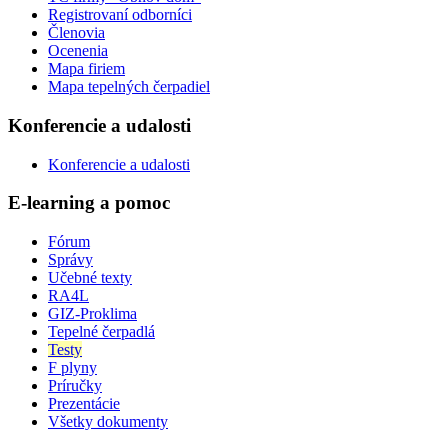
Registrovaní odborníci
Členovia
Ocenenia
Mapa firiem
Mapa tepelných čerpadiel
Konferencie a udalosti
Konferencie a udalosti
E-learning a pomoc
Fórum
Správy
Učebné texty
RA4L
GIZ-Proklima
Tepelné čerpadlá
Testy
F plyny
Príručky
Prezentácie
Všetky dokumenty