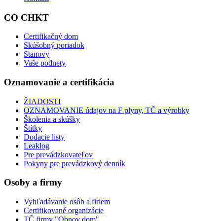
CO CHKT
Certifikačný dom
Skúšobný poriadok
Stanovy
Vaše podnety
Oznamovanie a certifikácia
ŽIADOSTI
OZNAMOVANIE údajov na F plyny, TČ a výrobky
Školenia a skúšky
Štítky
Dodacie listy
Leaklog
Pre prevádzkovateľov
Pokyny pre prevádzkový denník
Osoby a firmy
Vyhľadávanie osôb a firiem
Certifikované organizácie
TČ firmy "Obnov dom"