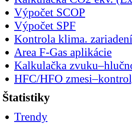
Výpočet SCOP
Výpočet SPF
Kontrola klima. zariaden
Area F-Gas aplikácie
Kalkulačka zvuku–hlučn
HFC/HFO zmesi–kontro
Štatistiky
Trendy