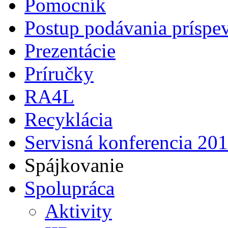
Pomocník
Postup podávania príspe
Prezentácie
Príručky
RA4L
Recyklácia
Servisná konferencia 20
Spájkovanie
Spolupráca
Aktivity