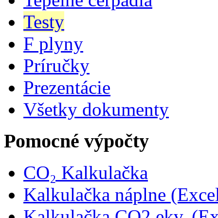
Testy
F plyny
Príručky
Prezentácie
Všetky dokumenty
Pomocné výpočty
CO₂ Kalkulačka
Kalkulačka náplne (Exce
Kalkulačka CO2 ekv. (Ex