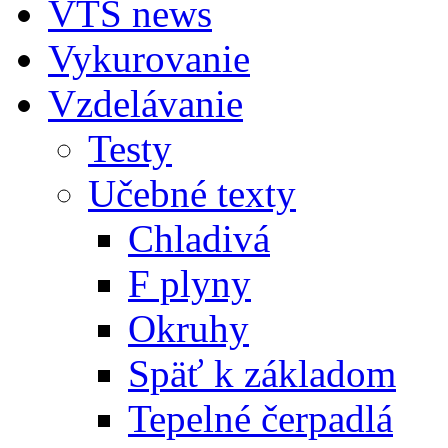
VTS news
Vykurovanie
Vzdelávanie
Testy
Učebné texty
Chladivá
F plyny
Okruhy
Späť k základom
Tepelné čerpadlá