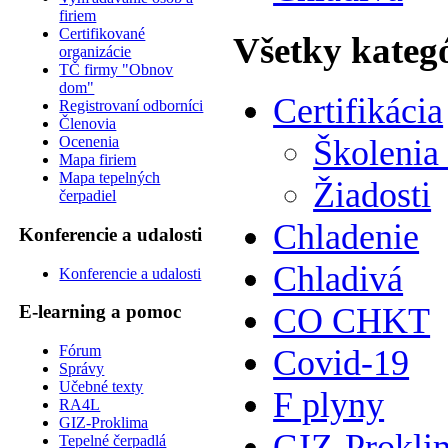
firiem
Certifikované
Všetky kateg
organizácie
TČ firmy "Obnov
dom"
Certifikácia
Registrovaní odborníci
Členovia
Ocenenia
Školenia
Mapa firiem
Mapa tepelných
Žiadosti
čerpadiel
Chladenie
Konferencie a udalosti
Chladivá
Konferencie a udalosti
CO CHKT
E-learning a pomoc
Fórum
Covid-19
Správy
Učebné texty
F plyny
RA4L
GIZ-Proklima
GIZ-Prokli
Tepelné čerpadlá