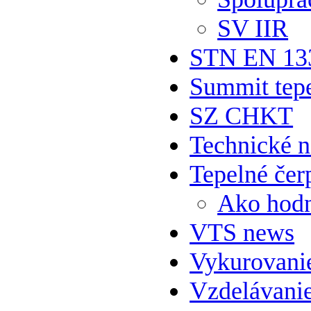
SV IIR
STN EN 13
Summit tepe
SZ CHKT
Technické 
Tepelné čer
Ako hodn
VTS news
Vykurovani
Vzdelávani