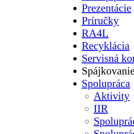
Prezentácie
Príručky
RA4L
Recyklácia
Servisná ko
Spájkovani
Spolupráca
Aktivity
IIR
Spolupr
Spoluprá