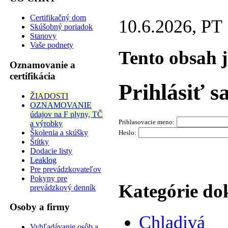
Certifikačný dom
10.6.2026, PT
Skúšobný poriadok
Stanovy
Vaše podnety
Tento obsah 
Oznamovanie a
certifikácia
Prihlásiť s
ŽIADOSTI
OZNAMOVANIE
údajov na F plyny, TČ
Prihlasovacie meno:
a výrobky
Školenia a skúšky
Heslo:
Štítky
Dodacie listy
Leaklog
Pre prevádzkovateľov
Pokyny pre
Kategórie d
prevádzkový denník
Osoby a firmy
Chladivá
Vyhľadávanie osôb a