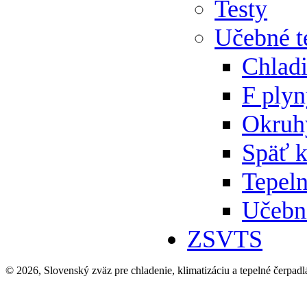
Testy
Učebné t
Chlad
F ply
Okruh
Späť 
Tepeln
Učebn
ZSVTS
© 2026, Slovenský zväz pre chladenie, klimatizáciu a tepelné čerpadl