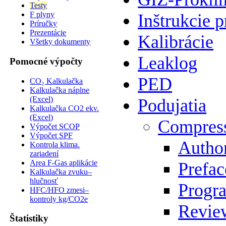
Testy
F plyny
Inštrukcie p
Príručky
Prezentácie
Kalibrácie
Všetky dokumenty
Leaklog
Pomocné výpočty
PED
CO₂ Kalkulačka
Kalkulačka náplne
(Excel)
Podujatia
Kalkulačka CO2 ekv.
(Excel)
Compres
Výpočet SCOP
Výpočet SPF
Author
Kontrola klima.
zariadení
Area F-Gas aplikácie
Prefac
Kalkulačka zvuku–
hlučnosť
Progr
HFC/HFO zmesi–
kontroly kg/CO2e
Review
Štatistiky