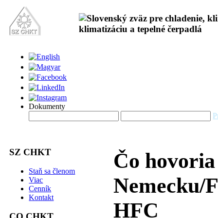
Dokumenty
P
SZ CHKT
Čo hovoria
Staň sa členom
Nemecku/F
Viac
Cenník
Kontakt
HFC
CO CHKT