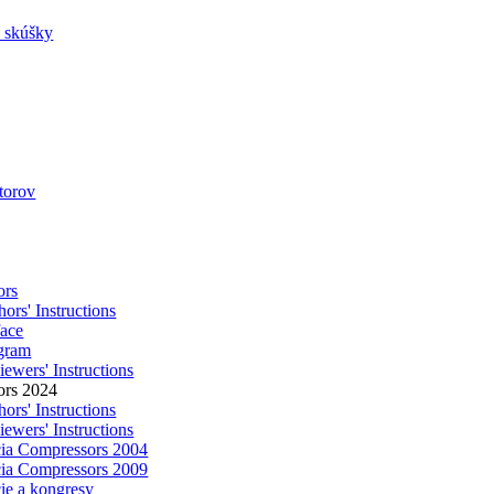
a skúšky
utorov
ors
ors' Instructions
face
gram
ewers' Instructions
ors 2024
ors' Instructions
ewers' Instructions
ia Compressors 2004
ia Compressors 2009
ie a kongresy