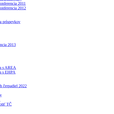
konferencia 2011
konferencia 2012
a príspevkov
encia 2013
ca s AREA
ca s EHPA
h čerpadiel 2022
ny
á
otiť TČ