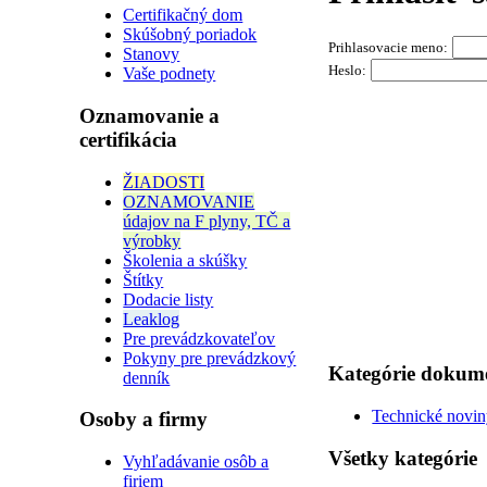
Certifikačný dom
Skúšobný poriadok
Prihlasovacie meno:
Stanovy
Heslo:
Vaše podnety
Oznamovanie a
certifikácia
ŽIADOSTI
OZNAMOVANIE
údajov na F plyny, TČ a
výrobky
Školenia a skúšky
Štítky
Dodacie listy
Leaklog
Pre prevádzkovateľov
Pokyny pre prevádzkový
Kategórie dokum
denník
Technické novi
Osoby a firmy
Všetky kategórie
Vyhľadávanie osôb a
firiem