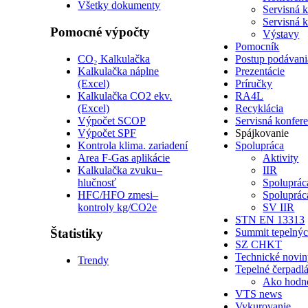
Všetky dokumenty
Servisná 
Servisná 
Pomocné výpočty
Výstavy
Pomocník
CO₂ Kalkulačka
Postup podávani
Kalkulačka náplne
Prezentácie
(Excel)
Príručky
Kalkulačka CO2 ekv.
RA4L
(Excel)
Recyklácia
Výpočet SCOP
Servisná konfer
Výpočet SPF
Spájkovanie
Kontrola klima. zariadení
Spolupráca
Area F-Gas aplikácie
Aktivity
Kalkulačka zvuku–
IIR
hlučnosť
Spoluprá
HFC/HFO zmesi–
Spoluprá
kontroly kg/CO2e
SV IIR
STN EN 13313
Štatistiky
Summit tepelnýc
SZ CHKT
Technické novi
Trendy
Tepelné čerpadl
Ako hodn
VTS news
Vykurovanie