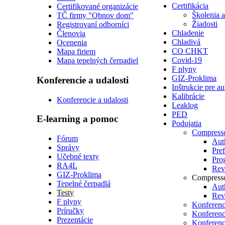
Certifikácia
Certifikované organizácie
Školenia 
TČ firmy "Obnov dom"
Žiadosti
Registrovaní odborníci
Chladenie
Členovia
Chladivá
Ocenenia
CO CHKT
Mapa firiem
Covid-19
Mapa tepelných čerpadiel
F plyny
GIZ-Proklima
Konferencie a udalosti
Inštrukcie pre a
Kalibrácie
Konferencie a udalosti
Leaklog
PED
E-learning a pomoc
Podujatia
Compress
Fórum
Auth
Správy
Pre
Učebné texty
Pro
RA4L
Revi
GIZ-Proklima
Compress
Tepelné čerpadlá
Auth
Testy
Revi
F plyny
Konferenc
Príručky
Konferenc
Prezentácie
Konferenc