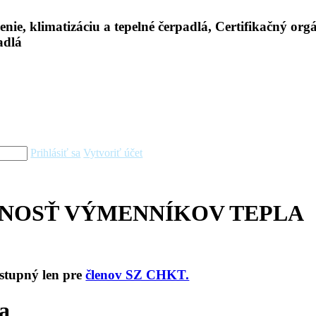
Prihlásiť sa
Vytvoriť účet
NOSŤ VÝMENNÍKOV TEPLA
ostupný len pre
členov SZ CHKT.
sa