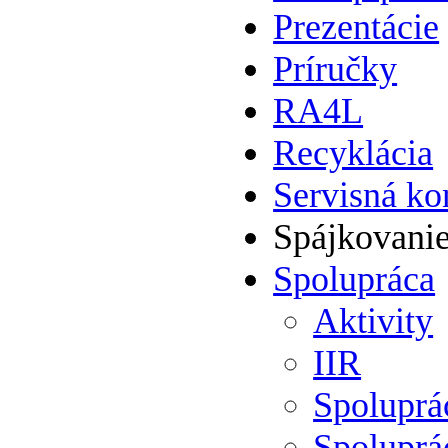
Prezentácie
Príručky
RA4L
Recyklácia
Servisná ko
Spájkovani
Spolupráca
Aktivity
IIR
Spolupr
Spoluprá