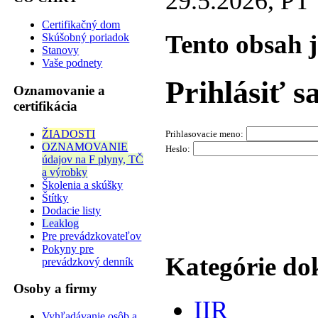
29.5.2026, PT
Certifikačný dom
Tento obsah 
Skúšobný poriadok
Stanovy
Vaše podnety
Prihlásiť s
Oznamovanie a
certifikácia
ŽIADOSTI
Prihlasovacie meno:
OZNAMOVANIE
Heslo:
údajov na F plyny, TČ
a výrobky
Školenia a skúšky
Štítky
Dodacie listy
Leaklog
Pre prevádzkovateľov
Pokyny pre
Kategórie d
prevádzkový denník
Osoby a firmy
IIR
Vyhľadávanie osôb a