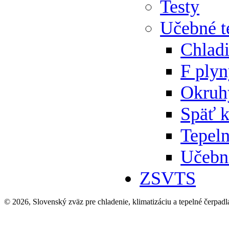
Testy
Učebné t
Chlad
F ply
Okruh
Späť 
Tepeln
Učebn
ZSVTS
© 2026, Slovenský zväz pre chladenie, klimatizáciu a tepelné čerpadl