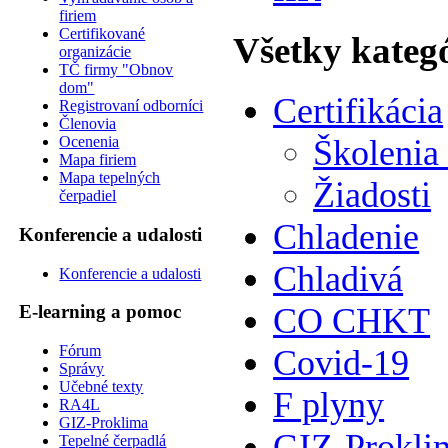
firiem
Certifikované
Všetky kateg
organizácie
TČ firmy "Obnov
dom"
Certifikácia
Registrovaní odborníci
Členovia
Ocenenia
Školenia
Mapa firiem
Mapa tepelných
Žiadosti
čerpadiel
Chladenie
Konferencie a udalosti
Chladivá
Konferencie a udalosti
CO CHKT
E-learning a pomoc
Fórum
Covid-19
Správy
Učebné texty
F plyny
RA4L
GIZ-Proklima
GIZ-Prokli
Tepelné čerpadlá