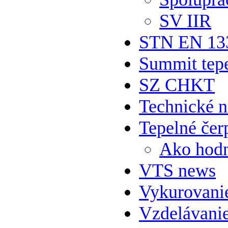
SV IIR
STN EN 13
Summit tepe
SZ CHKT
Technické 
Tepelné čer
Ako hodn
VTS news
Vykurovani
Vzdelávani