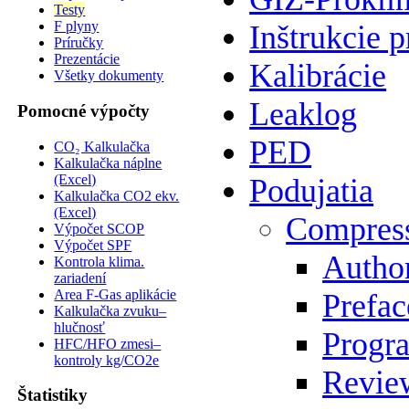
Testy
F plyny
Inštrukcie p
Príručky
Prezentácie
Kalibrácie
Všetky dokumenty
Leaklog
Pomocné výpočty
PED
CO₂ Kalkulačka
Kalkulačka náplne
(Excel)
Podujatia
Kalkulačka CO2 ekv.
(Excel)
Compres
Výpočet SCOP
Výpočet SPF
Author
Kontrola klima.
zariadení
Area F-Gas aplikácie
Prefac
Kalkulačka zvuku–
hlučnosť
Progr
HFC/HFO zmesi–
kontroly kg/CO2e
Review
Štatistiky