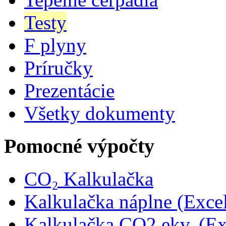
Testy
F plyny
Príručky
Prezentácie
Všetky dokumenty
Pomocné výpočty
CO₂ Kalkulačka
Kalkulačka náplne (Exce
Kalkulačka CO2 ekv. (Ex