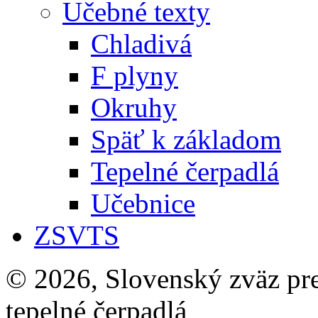
Učebné texty
Chladivá
F plyny
Okruhy
Späť k základom
Tepelné čerpadlá
Učebnice
ZSVTS
© 2026, Slovenský zväz pre 
tepelné čerpadlá