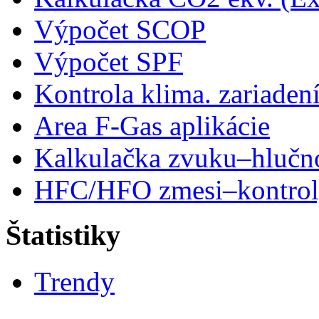
Výpočet SCOP
Výpočet SPF
Kontrola klima. zariaden
Area F-Gas aplikácie
Kalkulačka zvuku–hlučn
HFC/HFO zmesi–kontro
Štatistiky
Trendy