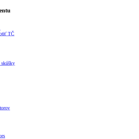
entu
á
otiť TČ
a skúšky
utorov
ors