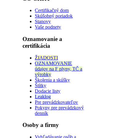
Certifikačný dom
Skúšobný poriadok
Stanovy
Vaše podnety
Oznamovanie a
certifikácia
ŽIADOSTI
OZNAMOVANIE
údajov na F plyny, TČ a
výrobky
Školenia a skúšky
Štítky
Dodacie listy
Leaklog
Pre prevádzkovateľov
Pokyny pre prevádzkový
denník
Osoby a firmy
Vyhľadávanie osôb a