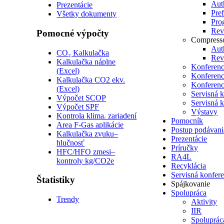
Auth
Prezentácie
Pre
Všetky dokumenty
Pro
Revi
Pomocné výpočty
Compress
Auth
CO₂ Kalkulačka
Revi
Kalkulačka náplne
Konferenc
(Excel)
Konferenc
Kalkulačka CO2 ekv.
Konferenc
(Excel)
Servisná 
Výpočet SCOP
Servisná 
Výpočet SPF
Výstavy
Kontrola klima. zariadení
Pomocník
Area F-Gas aplikácie
Postup podávani
Kalkulačka zvuku–
Prezentácie
hlučnosť
Príručky
HFC/HFO zmesi–
RA4L
kontroly kg/CO2e
Recyklácia
Servisná konfer
Štatistiky
Spájkovanie
Spolupráca
Trendy
Aktivity
IIR
Spoluprá