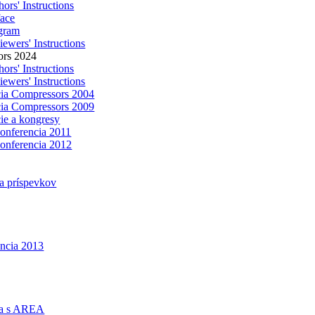
ors' Instructions
face
gram
ewers' Instructions
ors 2024
ors' Instructions
ewers' Instructions
ia Compressors 2004
ia Compressors 2009
ie a kongresy
konferencia 2011
konferencia 2012
a príspevkov
encia 2013
ca s AREA