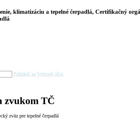
Prihlásiť sa
Vytvoriť účet
a zvukom TČ
ký zväz pre tepelné čerpadlá