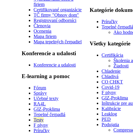
firiem
Kategórie dokum
Certifikované organizácie
TČ firmy "Obnov dom"
Registrovaní odborníci
Príručky
Členovia
Tepelné čerpadl
Ocenenia
Ako hodn
Mapa firiem
Mapa tepelných čerpadiel
Všetky kategórie
Konferencie a udalosti
Certifikácia
Školenia 
Konferencie a udalosti
Žiadosti
Chladenie
E-learning a pomoc
Chladivá
CO CHKT
Covid-19
Fórum
F plyny
Správy
GIZ-Proklima
Učebné texty
Inštrukcie pre a
RA4L
Kalibrácie
GIZ-Proklima
Leaklog
Tepelné čerpadlá
PED
Testy
Podujatia
F plyny
Compress
Príručky