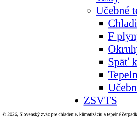
Učebné t
Chlad
F ply
Okruh
Späť 
Tepeln
Učebn
ZSVTS
© 2026, Slovenský zväz pre chladenie, klimatizáciu a tepelné čerpadl