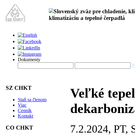
Dokumenty
P
SZ CHKT
Veľké tepe
Staň sa členom
dekarboniz
Viac
Cenník
Kontakt
7.2.2024, PT
CO CHKT