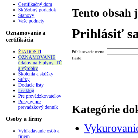
Certifikačný dom
Tento obsah 
Skúšobný poriadok
Stanovy
Vaše podnety
Prihlásiť s
Oznamovanie a
certifikácia
ŽIADOSTI
Prihlasovacie meno:
OZNAMOVANIE
Heslo:
údajov na F plyny, TČ
a výrobky
Školenia a skúšky
Štítky
Dodacie listy
Leaklog
Pre prevádzkovateľov
Pokyny pre
Kategórie d
prevádzkový denník
Osoby a firmy
Vykurovani
Vyhľadávanie osôb a
firiem