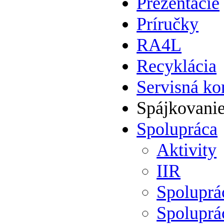
Prezentácie
Príručky
RA4L
Recyklácia
Servisná ko
Spájkovani
Spolupráca
Aktivity
IIR
Spolupr
Spoluprá