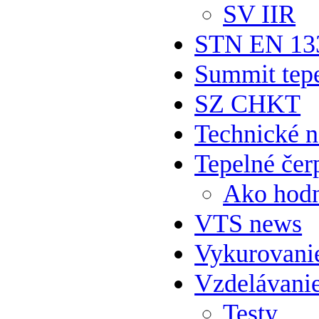
SV IIR
STN EN 13
Summit tepe
SZ CHKT
Technické 
Tepelné čer
Ako hodn
VTS news
Vykurovani
Vzdelávani
Testy