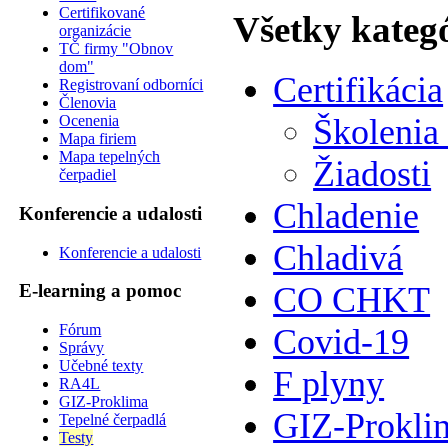
Certifikované
Všetky kateg
organizácie
TČ firmy "Obnov
dom"
Certifikácia
Registrovaní odborníci
Členovia
Ocenenia
Školenia
Mapa firiem
Mapa tepelných
Žiadosti
čerpadiel
Chladenie
Konferencie a udalosti
Chladivá
Konferencie a udalosti
CO CHKT
E-learning a pomoc
Fórum
Covid-19
Správy
Učebné texty
F plyny
RA4L
GIZ-Proklima
GIZ-Prokli
Tepelné čerpadlá
Testy