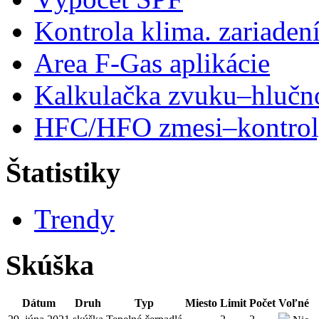
Kontrola klima. zariaden
Area F-Gas aplikácie
Kalkulačka zvuku–hlučn
HFC/HFO zmesi–kontro
Štatistiky
Trendy
Skúška
Dátum
Druh
Typ
Miesto
Limit
Počet
Voľné