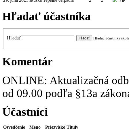
29. júna 2021
skúška
Tepelné čerpadlá
2
2
Nie
Hľadať účastníka
Hľadať
Hľadať účastníka škol
Komentár
ONLINE: Aktualizačná odbor
od 09.00 podľa §13a zákon
Účastníci
Osvedčenie
Meno
Priezvisko
Tituly