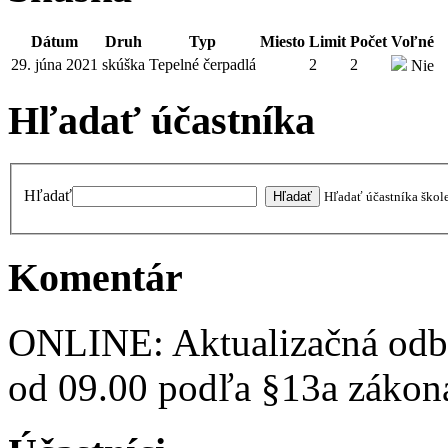
Dátum
Druh
Typ
Miesto
Limit
Počet
Voľné
29. júna 2021
skúška
Tepelné čerpadlá
2
2
Nie
Hľadať účastníka
Hľadať
Hľadať účastníka škol
Komentár
ONLINE: Aktualizačná odbor
od 09.00 podľa §13a zákon