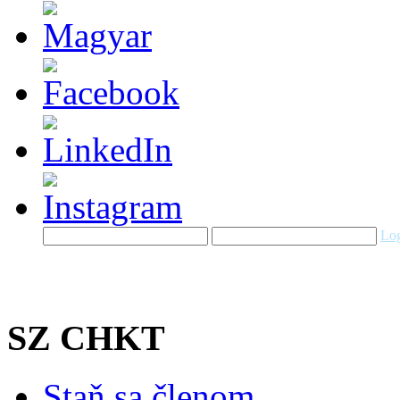
Log
SZ CHKT
Staň sa členom