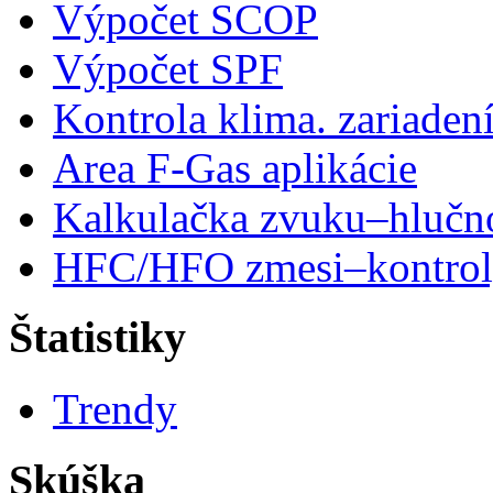
Výpočet SCOP
Výpočet SPF
Kontrola klima. zariaden
Area F-Gas aplikácie
Kalkulačka zvuku–hlučn
HFC/HFO zmesi–kontro
Štatistiky
Trendy
Skúška