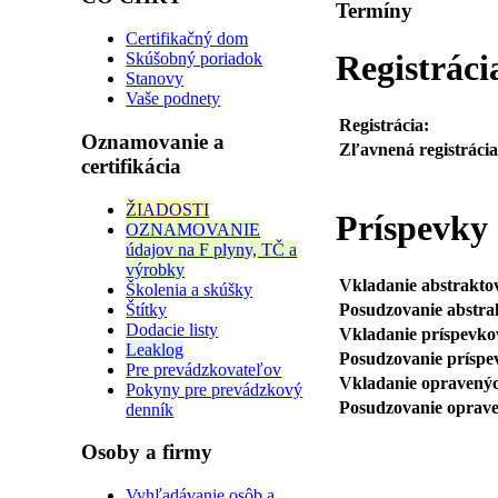
Termíny
Certifikačný dom
Registráci
Skúšobný poriadok
Stanovy
Vaše podnety
Registrácia:
Oznamovanie a
Zľavnená registrácia
certifikácia
ŽIADOSTI
Príspevky
OZNAMOVANIE
údajov na F plyny, TČ a
výrobky
Vkladanie abstrakto
Školenia a skúšky
Štítky
Posudzovanie abstra
Dodacie listy
Vkladanie príspevko
Leaklog
Posudzovanie príspe
Pre prevádzkovateľov
Vkladanie opravenýc
Pokyny pre prevádzkový
Posudzovanie oprave
denník
Osoby a firmy
Vyhľadávanie osôb a