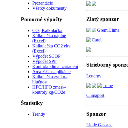
Prezentácie
Všetky dokumenty
Zlatý sponzor
Pomocné výpočty
GremiClima
CO₂ Kalkulačka
Kalkulačka náplne
Carel
(Excel)
Kalkulačka CO2 ekv.
(Excel)
Výpočet SCOP
Výpočet SPF
Strieborný sponz
Kontrola klima. zariadení
Area F-Gas aplikácie
Lenergy
Kalkulačka zvuku–
hlučnosť
Trane
HFC/HFO zmesi–
kontroly kg/CO2e
Climaport
Štatistiky
Sponzor
Trendy
Linde Gas a.s.