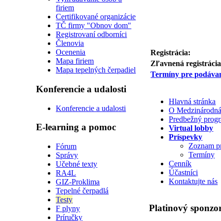
firiem
Certifikované organizácie
TČ firmy "Obnov dom"
Registrovaní odborníci
Členovia
Ocenenia
Registrácia:
Mapa firiem
Zľavnená registrácia
Mapa tepelných čerpadiel
Termíny pre podávan
Konferencie a udalosti
Hlavná stránka
Konferencie a udalosti
O Medzinárodná 
Predbežný prog
E-learning a pomoc
Virtual lobby
Príspevky
Zoznam p
Fórum
Termíny
Správy
Cenník
Učebné texty
Účastníci
RA4L
Kontaktujte nás
GIZ-Proklima
Tepelné čerpadlá
Testy
Platinový sponzo
F plyny
Príručky