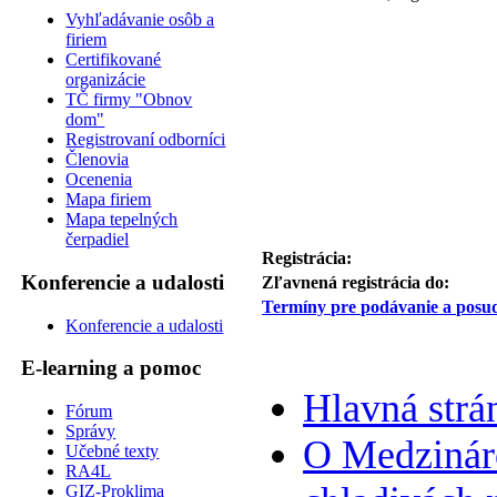
Vyhľadávanie osôb a
firiem
Certifikované
organizácie
TČ firmy "Obnov
dom"
Registrovaní odborníci
Členovia
Ocenenia
Mapa firiem
Mapa tepelných
čerpadiel
Registrácia:
Konferencie a udalosti
Zľavnená registrácia do:
Termíny pre podávanie a posud
Konferencie a udalosti
E-learning a pomoc
Hlavná strá
Fórum
Správy
O Medzináro
Učebné texty
RA4L
GIZ-Proklima