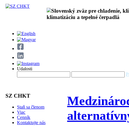
Udalosti
P
SZ CHKT
Medzinárod
Staň sa členom
alternatív
Viac
Cenník
Kontaktujte nás