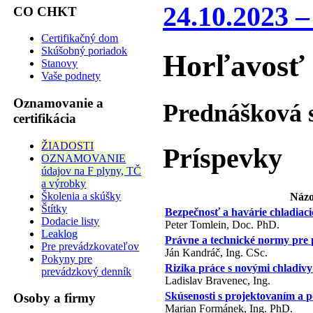
24.10.2023 –
CO CHKT
Certifikačný dom
Skúšobný poriadok
Horľavosť 
Stanovy
Vaše podnety
Oznamovanie a
Prednášková s
certifikácia
ŽIADOSTI
Príspevky
OZNAMOVANIE
údajov na F plyny, TČ
a výrobky
Školenia a skúšky
Názo
Štítky
Bezpečnosť a havárie chladiaci
Dodacie listy
Peter Tomlein, Doc. PhD.
Leaklog
Právne a technické normy pre 
Pre prevádzkovateľov
Ján Kandráč, Ing. CSc.
Pokyny pre
Rizika práce s novými chladivy
prevádzkový denník
Ladislav Bravenec, Ing.
Skúsenosti s projektovaním a 
Osoby a firmy
Marian Formánek, Ing. PhD.