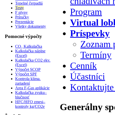
chladivách 
Tepelné čerpadlá
Testy
Program
F plyny
Príručky
Virtual lob
Prezentácie
Všetky dokumenty
Príspevky
Pomocné výpočty
Zoznam 
CO₂ Kalkulačka
Kalkulačka náplne
Termíny
(Excel)
Kalkulačka CO2 ekv.
Cenník
(Excel)
Výpočet SCOP
Účastníci
Výpočet SPF
Kontrola klima.
zariadení
Kontaktujte
Area F-Gas aplikácie
Kalkulačka zvuku–
hlučnosť
HFC/HFO zmesi–
Generálny sp
kontroly kg/CO2e