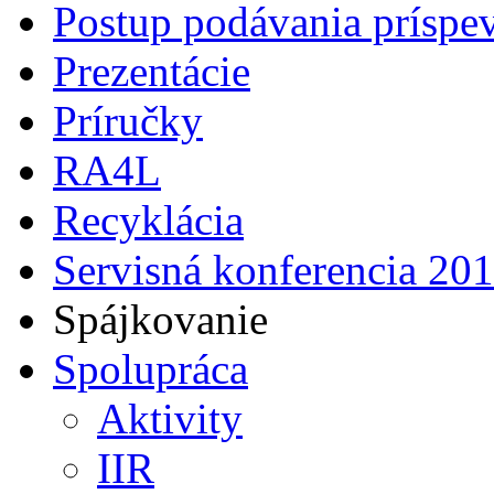
Postup podávania príspe
Prezentácie
Príručky
RA4L
Recyklácia
Servisná konferencia 20
Spájkovanie
Spolupráca
Aktivity
IIR