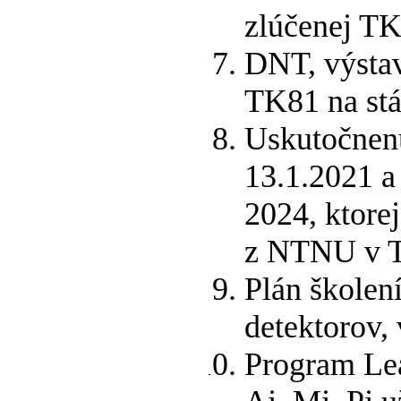
zlúčenej T
DNT, výstav
TK81 na stá
Uskutočnenú
13.1.2021 a
2024, ktore
z NTNU v T
Plán školen
detektorov,
Program Lea