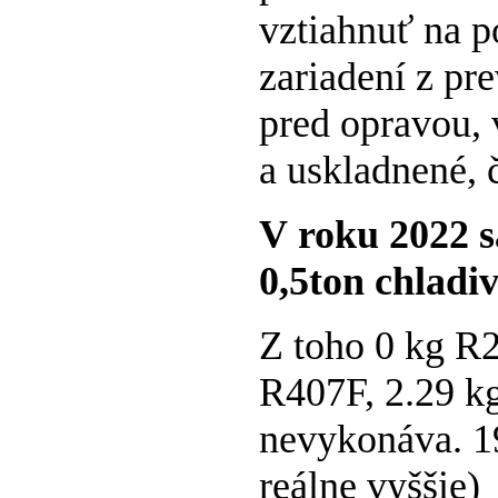
vztiahnuť na p
zariadení z pr
pred opravou, 
a uskladnené, 
V roku 2022 sa
0,5ton chladi
Z toho 0 kg R
R407F, 2.29 k
nevykonáva. 19
reálne vyššie)