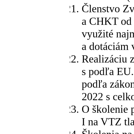
Členstvo Zv
a CHKT od 
využité na
a dotáciám
Realizáciu z
s podľa EU
podľa zákon
2022 s celk
O školenie 
I na VTZ tl