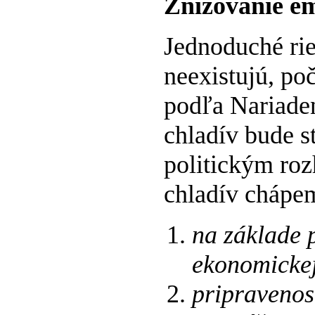
Znižovanie em
Jednoduché rie
neexistujú, poč
podľa Nariade
chladív bude s
politickým ro
chladív chápe
na základe 
ekonomickej
pripravenos