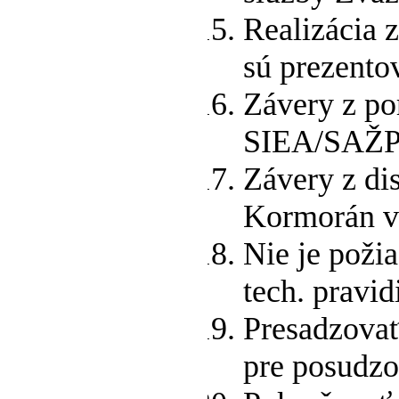
Realizácia 
sú prezento
Závery z po
SIEA/SAŽP 
Závery z di
Kormorán v 
Nie je pož
tech. pravi
Presadzova
pre posudzo