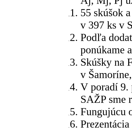
Aj, Mj, Pj u
55 skúšok 
v 397 ks v 
Podľa dodat
ponúkame ak
Skúšky na F
v Šamoríne,
V poradí 9.
SAŽP sme re
Fungujúcu o
Prezentácia