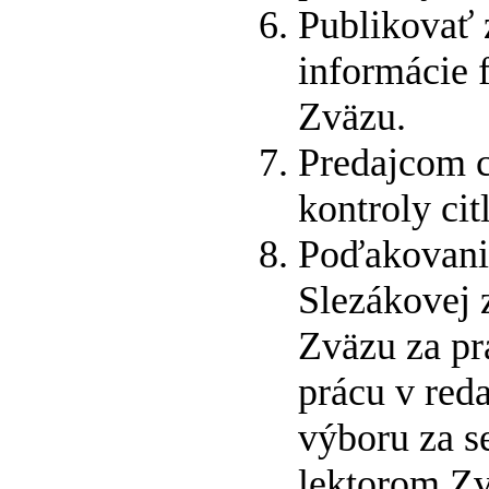
Publikovať 
informácie 
Zväzu.
Predajcom c
kontroly cit
Poďakovanie
Slezákovej 
Zväzu za p
prácu v reda
výboru za s
lektorom Zv