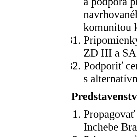
a podpora p
navrhované
komunitou k
Pripomienky
ZD III a S
Podporiť cer
s alternatív
Predstavenst
Propagovať 
Inchebe Bra