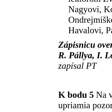
Nagyovi, K
Ondrejmiško
Havalovi, P
Zápisnicu over
R. Pálly
zapísal PT
K bodu 5
Na v
upriamia pozor