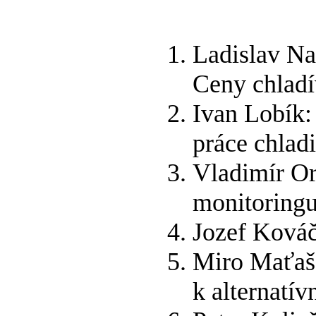
Ladislav Na
Ceny chlad
Ivan Lobík:
práce chlad
Vladimír Or
monitoringu
Jozef Kováč
Miro Maťaš
k alternatí