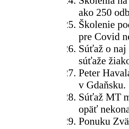
Školenia na
ako 250 odb
Školenie po
pre Covid n
Súťaž o naj
súťaže žiak
Peter Haval
v Gdaňsku.
Súťaž MT m
opäť nekona
Ponuku Zväz