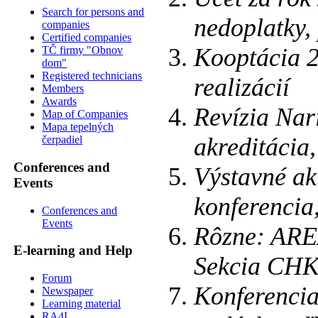
Search for persons and
nedoplatky,
companies
Certified companies
Kooptácia 2
TČ firmy "Obnov
dom"
Registered technicians
realizácií
Members
Awards
Revízia Nar
Map of Companies
Mapa tepelných
akreditácia,
čerpadiel
Conferences and
Výstavné akt
Events
konferencia
Conferences and
Events
Rôzne: ARE
E-learning and Help
Sekcia CH
Forum
Konferencia
Newspaper
Learning material
RA4L