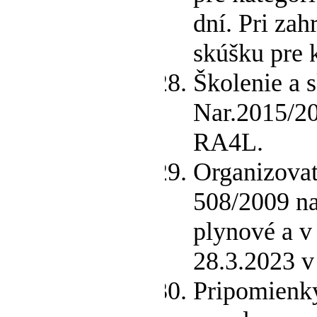
dní. Pri za
skúšku pre k
Školenie a 
Nar.2015/20
RA4L.
Organizovať
508/2009 na
plynové a v
28.3.2023 v
Pripomienky