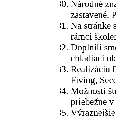
Národné zna
zastavené. 
Na stránke 
rámci škole
Doplnili sm
chladiaci o
Realizáciu 
Fiving, Sec
Možnosti š
priebežne v 
Výraznejšie