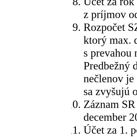
Účet za ro
z príjmov o
Rozpočet SZ
ktorý max. 
s prevahou 
Predbežný d
nečlenov je
sa zvyšujú 
Záznam SR 
december 20
Účet za 1. 