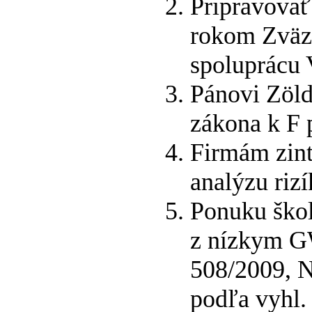
Pripravovať
rokom Zväzu
spoluprác
Pánovi Zöld
zákona k F 
Firmám zint
analýzu riz
Ponuku ško
z nízkym G
508/2009, N
podľa vyhl. 