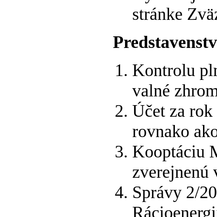
stránke Zvä
Predstavenstv
Kontrolu pln
valné zhrom
Účet za ro
rovnako ak
Kooptáciu 
zverejnenú 
Správy 2/20
Rácioenergii