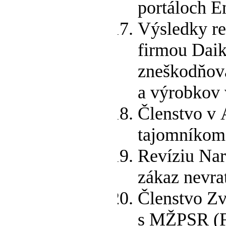
portáloch E
Výsledky re
firmou Daik
zneškodňova
a výrobkov 
Členstvo v
tajomníkom
Revíziu Nar
zákaz nevrat
Členstvo Z
s MŽPSR (F