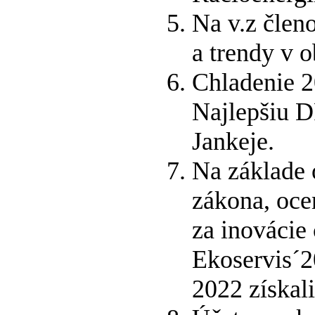
Na v.z člen
a trendy v o
Chladenie 
Najlepšiu D
Jankeje.
Na základe 
zákona, oc
za inovácie
Ekoservis´2
2022 získali