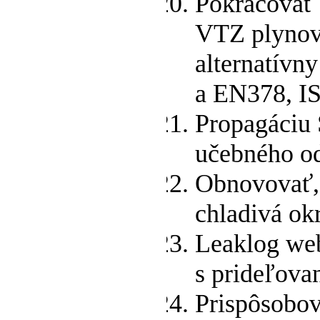
Pokračovať 
VTZ plynové
alternatívn
a EN378, IS
Propagáciu
učebného o
Obnovovať, 
chladivá ok
Leaklog web
s prideľova
Prispôsobov