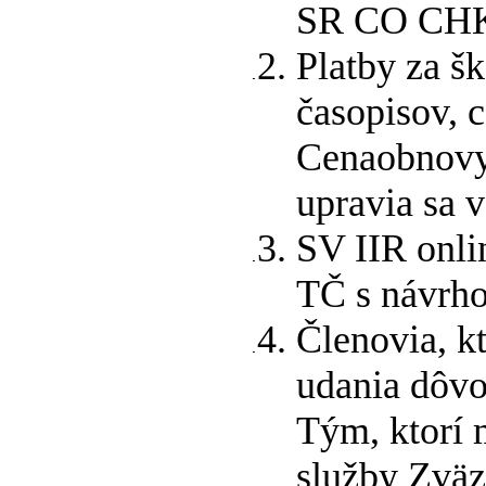
SR CO CHKT
Platby za š
časopisov, c
Cenaobnovy 
upravia sa 
SV IIR onli
TČ s návrh
Členovia, k
udania dôvo
Tým, ktorí 
služby Zväz