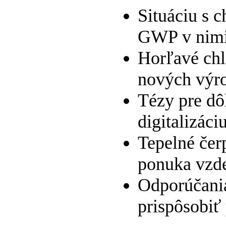
Situáciu s c
GWP v nimi 
Horľavé chl
nových výro
Tézy pre dô
digitalizáci
Tepelné čerp
ponuka vzd
Odporúčania
prispôsobiť