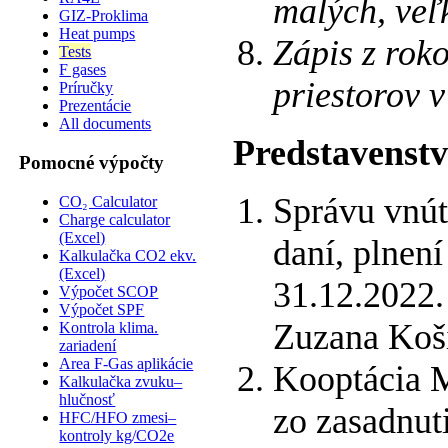
malých, veľ
GIZ-Proklima
Heat pumps
Zápis z rok
Tests
F gases
priestorov 
Príručky
Prezentácie
All documents
Predstavenstv
Pomocné výpočty
Správu vnút
CO₂ Calculator
Charge calculator
(Excel)
daní, plnen
Kalkulačka CO2 ekv.
(Excel)
31.12.2022.
Výpočet SCOP
Výpočet SPF
Zuzana Koš
Kontrola klima.
zariadení
Area F-Gas aplikácie
Kooptácia 
Kalkulačka zvuku–
hlučnosť
zo zasadnu
HFC/HFO zmesi–
kontroly kg/CO2e