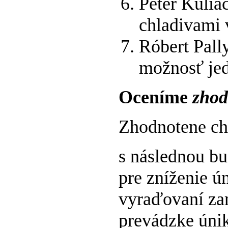
Peter Kulia
chladivami 
Róbert Pall
možnosť jed
Oceníme
zhod
Zhodnotene chl
s následnou bu
pre zníženie ú
vyraďovaní zar
prevádzke únik