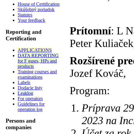
House of Certification
Skúšobný poriadok
Statutes
Your feedback
Prítomní
: L N
Reporting and
Certification
Peter Kuliače
APPLICATIONS
DATA REPORTING
Rozšírené pre
for F gases, HPs and
products
Jozef Ková
Training courses and
examinations
Labels
Program:
Dodacie listy
Leaklog
For operators
Guidelines for
Príprava 2
operation log
2023 na In
Persons and
companies
Účet za rok