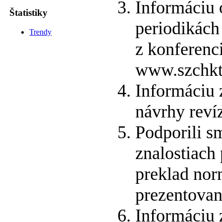
Informáciu 
Štatistiky
periodikách
Trendy
z konferenc
www.szchkt.
Informáciu
návrhy reví
Podporili s
znalostiach
preklad nor
prezentovan
Informáciu