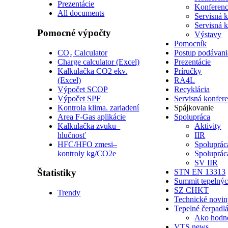
Prezentácie
Konferenc
All documents
Servisná 
Servisná 
Pomocné výpočty
Výstavy
Pomocník
CO₂ Calculator
Postup podávani
Charge calculator (Excel)
Prezentácie
Kalkulačka CO2 ekv.
Príručky
(Excel)
RA4L
Výpočet SCOP
Recyklácia
Výpočet SPF
Servisná konfer
Kontrola klima. zariadení
Spájkovanie
Area F-Gas aplikácie
Spolupráca
Kalkulačka zvuku–
Aktivity
hlučnosť
IIR
HFC/HFO zmesi–
Spoluprá
kontroly kg/CO2e
Spoluprá
SV IIR
Štatistiky
STN EN 13313
Summit tepelnýc
SZ CHKT
Trendy
Technické novi
Tepelné čerpadl
Ako hodn
VTS news