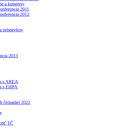
ie a kongresy
konferencia 2011
konferencia 2012
a príspevkov
encia 2013
ca s AREA
ca s EHPA
h čerpadiel 2022
ny
á
otiť TČ