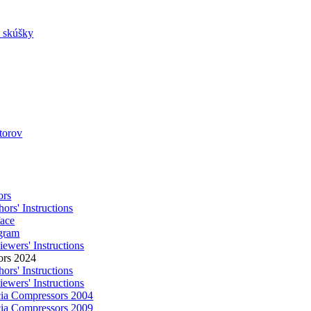
a skúšky
utorov
ors
ors' Instructions
face
gram
ewers' Instructions
ors 2024
ors' Instructions
ewers' Instructions
ia Compressors 2004
ia Compressors 2009