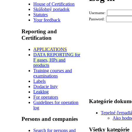
House of Certification
Skúšobný poriadok
Username:
Statutes
Password:
Your feedback
Reporting and
Certification
APPLICATIONS
DATA REPORTING for
F gases, HPs and
products
Training courses and
examinations
Labels
Dodacie listy
Leaklog
For operators
Kategórie dokum
Guidelines for operation
log
Tepelné čerpadl
Ako hodn
Persons and companies
Všetky kategórie
Search for persons and