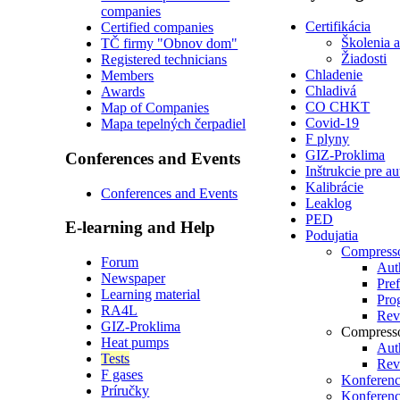
companies
Certifikácia
Certified companies
Školenia 
TČ firmy "Obnov dom"
Žiadosti
Registered technicians
Chladenie
Members
Chladivá
Awards
CO CHKT
Map of Companies
Covid-19
Mapa tepelných čerpadiel
F plyny
GIZ-Proklima
Conferences and Events
Inštrukcie pre a
Kalibrácie
Conferences and Events
Leaklog
PED
E-learning and Help
Podujatia
Compress
Forum
Auth
Newspaper
Pre
Learning material
Pro
RA4L
Revi
GIZ-Proklima
Compress
Heat pumps
Auth
Tests
Revi
F gases
Konferenc
Príručky
Konferenc