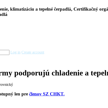
Log in
Create account
rmy podporujú chladenie a tepel
rovnický
ostupný len pre
členov SZ CHKT.