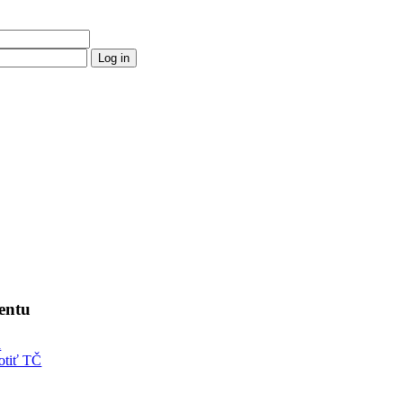
entu
á
otiť TČ