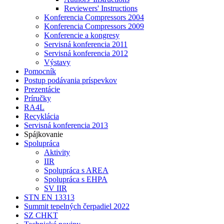
Reviewers' Instructions
Konferencia Compressors 2004
Konferencia Compressors 2009
Konferencie a kongresy
Servisná konferencia 2011
Servisná konferencia 2012
Výstavy
Pomocník
Postup podávania príspevkov
Prezentácie
Príručky
RA4L
Recyklácia
Servisná konferencia 2013
Spájkovanie
Spolupráca
Aktivity
IIR
Spolupráca s AREA
Spolupráca s EHPA
SV IIR
STN EN 13313
Summit tepelných čerpadiel 2022
SZ CHKT