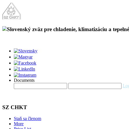
Documents
Log
SZ CHKT
Staň sa členom
More
Price List