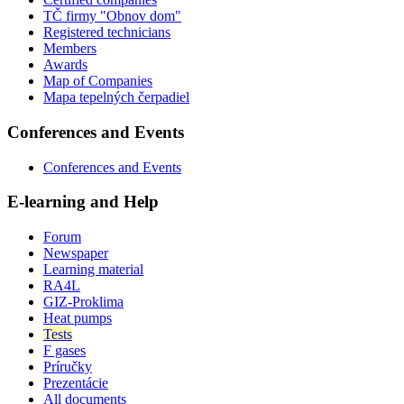
TČ firmy "Obnov dom"
Registered technicians
Members
Awards
Map of Companies
Mapa tepelných čerpadiel
Conferences and Events
Conferences and Events
E-learning and Help
Forum
Newspaper
Learning material
RA4L
GIZ-Proklima
Heat pumps
Tests
F gases
Príručky
Prezentácie
All documents