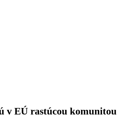
 sú v EÚ rastúcou komunitou