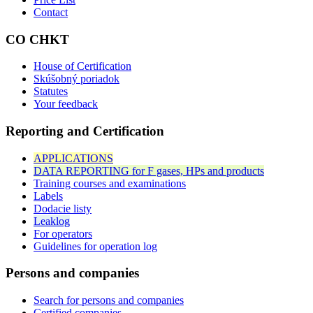
Contact
CO CHKT
House of Certification
Skúšobný poriadok
Statutes
Your feedback
Reporting and Certification
APPLICATIONS
DATA REPORTING for F gases, HPs and products
Training courses and examinations
Labels
Dodacie listy
Leaklog
For operators
Guidelines for operation log
Persons and companies
Search for persons and companies
Certified companies