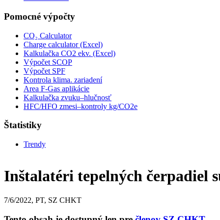
Pomocné výpočty
CO₂ Calculator
Charge calculator (Excel)
Kalkulačka CO2 ekv. (Excel)
Výpočet SCOP
Výpočet SPF
Kontrola klima. zariadení
Area F-Gas aplikácie
Kalkulačka zvuku–hlučnosť
HFC/HFO zmesi–kontroly kg/CO2e
Štatistiky
Trendy
Inštalatéri tepelných čerpadiel
7/6/2022, PT, SZ CHKT
Tento obsah je dostupný len pre
členov SZ CHKT.