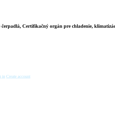
 in
Create account