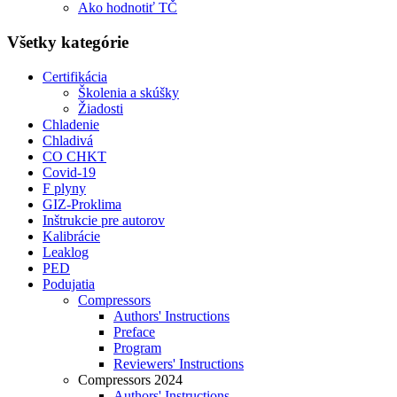
Ako hodnotiť TČ
Všetky kategórie
Certifikácia
Školenia a skúšky
Žiadosti
Chladenie
Chladivá
CO CHKT
Covid-19
F plyny
GIZ-Proklima
Inštrukcie pre autorov
Kalibrácie
Leaklog
PED
Podujatia
Compressors
Authors' Instructions
Preface
Program
Reviewers' Instructions
Compressors 2024
Authors' Instructions