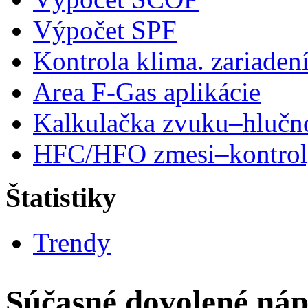
Výpočet SPF
Kontrola klima. zariaden
Area F-Gas aplikácie
Kalkulačka zvuku–hlučn
HFC/HFO zmesi–kontro
Štatistiky
Trendy
Súčasné dovolené náp