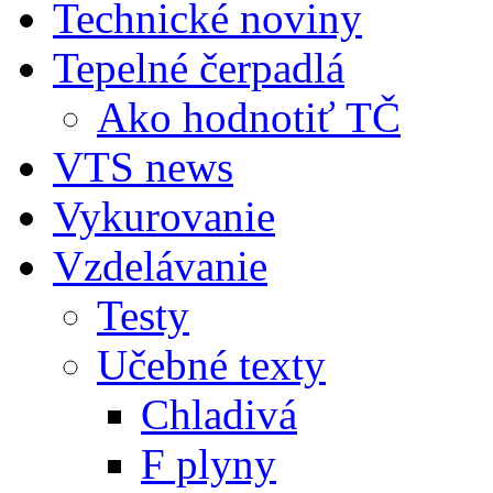
Technické noviny
Tepelné čerpadlá
Ako hodnotiť TČ
VTS news
Vykurovanie
Vzdelávanie
Testy
Učebné texty
Chladivá
F plyny