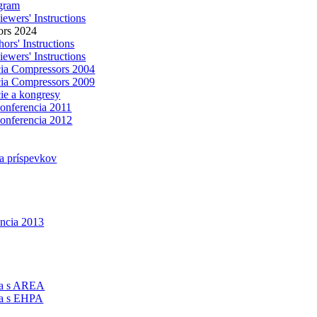
gram
ewers' Instructions
ors 2024
ors' Instructions
ewers' Instructions
ia Compressors 2004
ia Compressors 2009
ie a kongresy
konferencia 2011
konferencia 2012
a príspevkov
encia 2013
ca s AREA
ca s EHPA