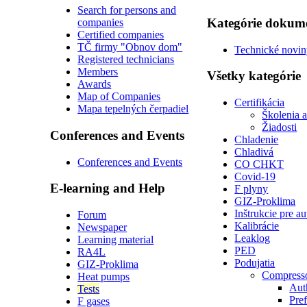
Search for persons and
Kategórie dokum
companies
Certified companies
TČ firmy "Obnov dom"
Technické novi
Registered technicians
Members
Všetky kategórie
Awards
Map of Companies
Certifikácia
Mapa tepelných čerpadiel
Školenia 
Žiadosti
Conferences and Events
Chladenie
Chladivá
Conferences and Events
CO CHKT
Covid-19
E-learning and Help
F plyny
GIZ-Proklima
Inštrukcie pre a
Forum
Kalibrácie
Newspaper
Leaklog
Learning material
PED
RA4L
Podujatia
GIZ-Proklima
Compress
Heat pumps
Auth
Tests
Pre
F gases