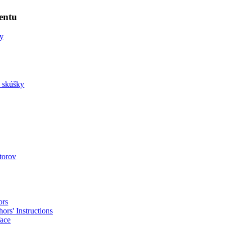
entu
ny
a skúšky
utorov
ors
ors' Instructions
face