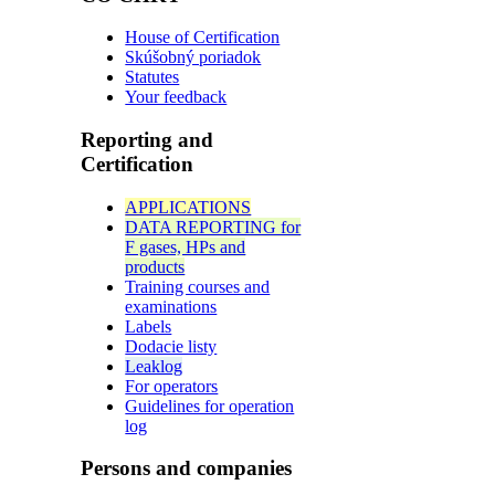
House of Certification
Skúšobný poriadok
Statutes
Your feedback
Reporting and
Certification
APPLICATIONS
DATA REPORTING for
F gases, HPs and
products
Training courses and
examinations
Labels
Dodacie listy
Leaklog
For operators
Guidelines for operation
log
Persons and companies