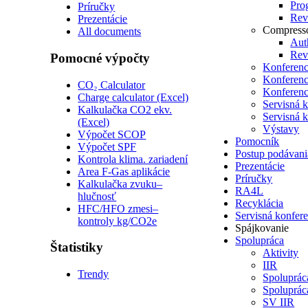
Pro
Príručky
Revi
Prezentácie
Compress
All documents
Auth
Revi
Pomocné výpočty
Konferenc
Konferenc
CO₂ Calculator
Konferenc
Charge calculator (Excel)
Servisná 
Kalkulačka CO2 ekv.
Servisná 
(Excel)
Výstavy
Výpočet SCOP
Pomocník
Výpočet SPF
Postup podávani
Kontrola klima. zariadení
Prezentácie
Area F-Gas aplikácie
Príručky
Kalkulačka zvuku–
RA4L
hlučnosť
Recyklácia
HFC/HFO zmesi–
Servisná konfer
kontroly kg/CO2e
Spájkovanie
Spolupráca
Štatistiky
Aktivity
IIR
Trendy
Spoluprá
Spoluprá
SV IIR