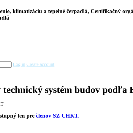
Log in
Create account
 technický systém budov podľa
KT
ostupný len pre
členov SZ CHKT.