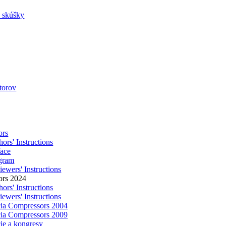
a skúšky
utorov
ors
ors' Instructions
face
gram
ewers' Instructions
ors 2024
ors' Instructions
ewers' Instructions
ia Compressors 2004
ia Compressors 2009
ie a kongresy