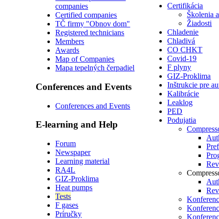
Certifikácia
companies
Školenia 
Certified companies
Žiadosti
TČ firmy "Obnov dom"
Chladenie
Registered technicians
Chladivá
Members
CO CHKT
Awards
Covid-19
Map of Companies
F plyny
Mapa tepelných čerpadiel
GIZ-Proklima
Inštrukcie pre a
Conferences and Events
Kalibrácie
Leaklog
Conferences and Events
PED
Podujatia
E-learning and Help
Compress
Auth
Forum
Pre
Newspaper
Pro
Learning material
Revi
RA4L
Compress
GIZ-Proklima
Auth
Heat pumps
Revi
Tests
Konferenc
F gases
Konferenc
Príručky
Konferenc