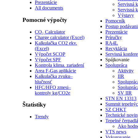
Prezentácie
Servisná 
All documents
Servisná 
Výstavy
Pomocné výpočty
Pomocník
Postup podávani
CO₂ Calculator
Prezentácie
Charge calculator (Excel)
Príručky
Kalkulačka CO2 ekv.
RA4L
(Excel)
Recyklácia
Výpočet SCOP
Servisná konfer
Výpočet SPF
Spájkovanie
Kontrola klima. zariadení
Spolupráca
Area F-Gas aplikácie
Aktivity
Kalkulačka zvuku–
IIR
hlučnosť
Spoluprá
HFC/HFO zmesi–
Spoluprá
kontroly kg/CO2e
SV IIR
STN EN 13313
Štatistiky
Summit tepelnýc
SZ CHKT
Technické novi
Trendy
Tepelné čerpadl
Ako hodn
VTS news
Vykurovanie