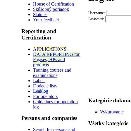
House of Certification
Skúšobný poriadok
Username:
Statutes
Password:
Your feedback
Reporting and
Certification
APPLICATIONS
DATA REPORTING for
F gases, HPs and
products
Training courses and
examinations
Labels
Dodacie listy
Leaklog
For operators
Kategórie dokum
Guidelines for operation
log
Vykurovanie
Persons and companies
Všetky kategórie
Search for persons and