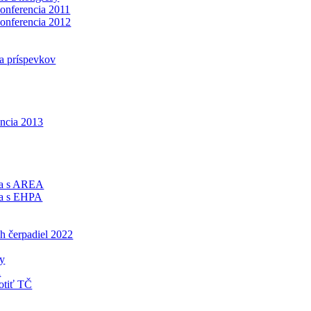
konferencia 2011
konferencia 2012
a príspevkov
encia 2013
ca s AREA
ca s EHPA
h čerpadiel 2022
ny
á
otiť TČ