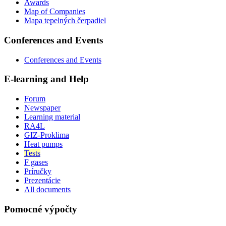
Awards
Map of Companies
Mapa tepelných čerpadiel
Conferences and Events
Conferences and Events
E-learning and Help
Forum
Newspaper
Learning material
RA4L
GIZ-Proklima
Heat pumps
Tests
F gases
Príručky
Prezentácie
All documents
Pomocné výpočty