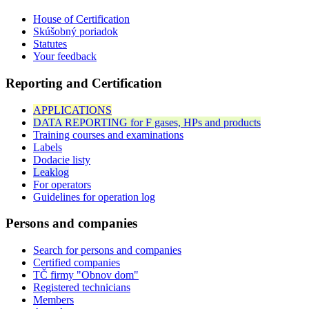
House of Certification
Skúšobný poriadok
Statutes
Your feedback
Reporting and Certification
APPLICATIONS
DATA REPORTING for F gases, HPs and products
Training courses and examinations
Labels
Dodacie listy
Leaklog
For operators
Guidelines for operation log
Persons and companies
Search for persons and companies
Certified companies
TČ firmy "Obnov dom"
Registered technicians
Members