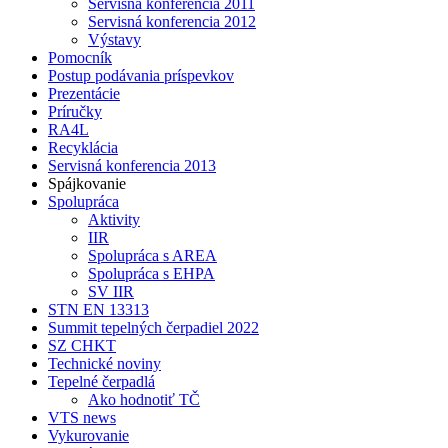
Servisná konferencia 2011
Servisná konferencia 2012
Výstavy
Pomocník
Postup podávania príspevkov
Prezentácie
Príručky
RA4L
Recyklácia
Servisná konferencia 2013
Spájkovanie
Spolupráca
Aktivity
IIR
Spolupráca s AREA
Spolupráca s EHPA
SV IIR
STN EN 13313
Summit tepelných čerpadiel 2022
SZ CHKT
Technické noviny
Tepelné čerpadlá
Ako hodnotiť TČ
VTS news
Vykurovanie