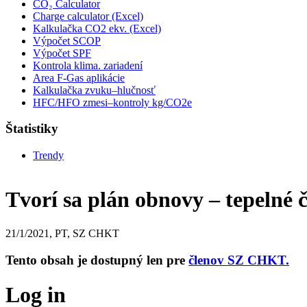
CO₂ Calculator
Charge calculator (Excel)
Kalkulačka CO2 ekv. (Excel)
Výpočet SCOP
Výpočet SPF
Kontrola klima. zariadení
Area F-Gas aplikácie
Kalkulačka zvuku–hlučnosť
HFC/HFO zmesi–kontroly kg/CO2e
Štatistiky
Trendy
Tvorí sa plán obnovy – tepelné 
21/1/2021, PT, SZ CHKT
Tento obsah je dostupný len pre
členov SZ CHKT.
Log in