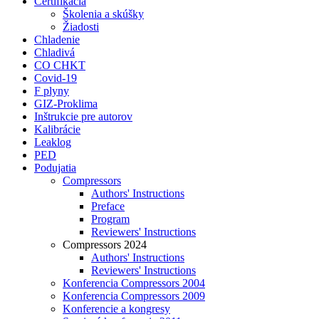
Certifikácia
Školenia a skúšky
Žiadosti
Chladenie
Chladivá
CO CHKT
Covid-19
F plyny
GIZ-Proklima
Inštrukcie pre autorov
Kalibrácie
Leaklog
PED
Podujatia
Compressors
Authors' Instructions
Preface
Program
Reviewers' Instructions
Compressors 2024
Authors' Instructions
Reviewers' Instructions
Konferencia Compressors 2004
Konferencia Compressors 2009
Konferencie a kongresy