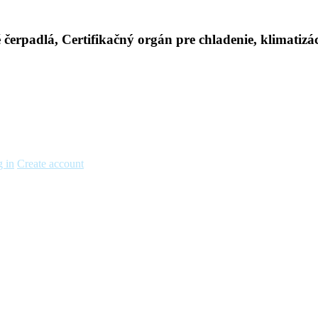
 in
Create account