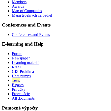
Members
Awards
Map of Companies
Mapa tepelných čerpadiel
Conferences and Events
Conferences and Events
E-learning and Help
Forum
Newspaper
Learning material
RA4L
GIZ-Proklima
Heat pumps
Tests
F gases
Príručky
Prezentácie
All documents
Pomocné výpočty