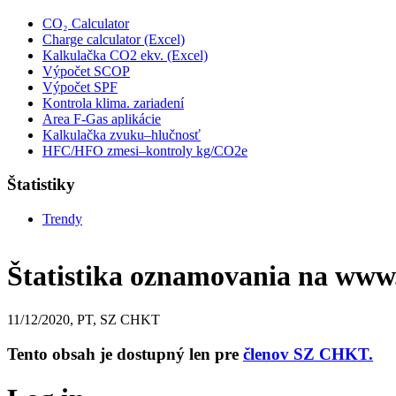
CO₂ Calculator
Charge calculator (Excel)
Kalkulačka CO2 ekv. (Excel)
Výpočet SCOP
Výpočet SPF
Kontrola klima. zariadení
Area F-Gas aplikácie
Kalkulačka zvuku–hlučnosť
HFC/HFO zmesi–kontroly kg/CO2e
Štatistiky
Trendy
Štatistika oznamovania na www
11/12/2020, PT, SZ CHKT
Tento obsah je dostupný len pre
členov SZ CHKT.