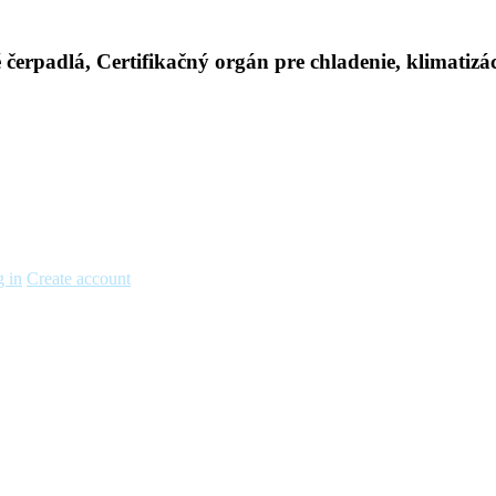
 in
Create account