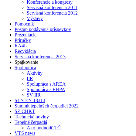
Konferencie a kongresy
Servisná konferencia 2011
Servisná konferencia 2012
Výstavy
Pomocník
Postup podávania príspevkov
Prezentácie
Príručky
RA4L
Recyklácia
Servisná konferencia 2013
Spájkovanie
Spolupráca
Aktivity
IIR
Spolupráca s AREA
Spolupráca s EHPA
SV IIR
STN EN 13313
Summit tepelných čerpadiel 2022
SZ CHKT
Technické noviny
Tepelné čerpadlá
Ako hodnotiť TČ
VTS news