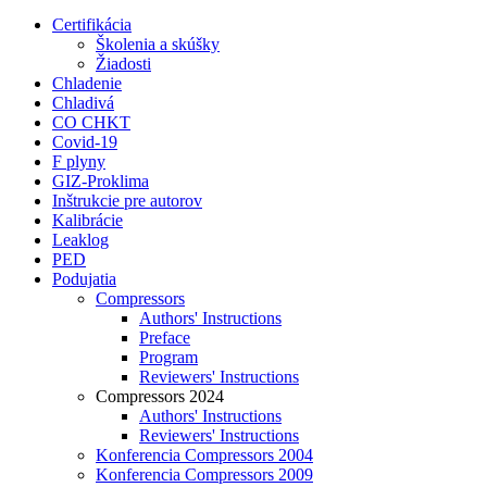
Certifikácia
Školenia a skúšky
Žiadosti
Chladenie
Chladivá
CO CHKT
Covid-19
F plyny
GIZ-Proklima
Inštrukcie pre autorov
Kalibrácie
Leaklog
PED
Podujatia
Compressors
Authors' Instructions
Preface
Program
Reviewers' Instructions
Compressors 2024
Authors' Instructions
Reviewers' Instructions
Konferencia Compressors 2004
Konferencia Compressors 2009