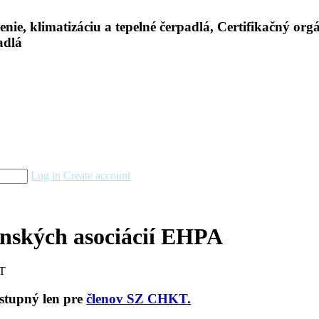
Log in
Create account
enských asociácií EHPA
KT
ostupný len pre
členov SZ CHKT.