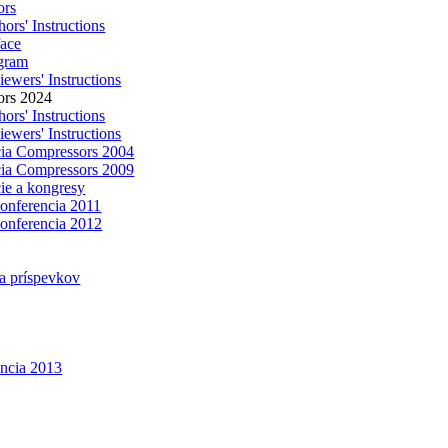
ors
ors' Instructions
face
gram
ewers' Instructions
ors 2024
ors' Instructions
ewers' Instructions
ia Compressors 2004
ia Compressors 2009
ie a kongresy
konferencia 2011
konferencia 2012
a príspevkov
encia 2013