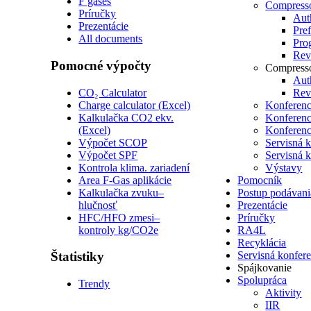
F gases
Compress
Príručky
Auth
Prezentácie
Pre
All documents
Pro
Revi
Pomocné výpočty
Compress
Auth
CO₂ Calculator
Revi
Charge calculator (Excel)
Konferenc
Kalkulačka CO2 ekv.
Konferenc
(Excel)
Konferenc
Výpočet SCOP
Servisná 
Výpočet SPF
Servisná 
Kontrola klima. zariadení
Výstavy
Area F-Gas aplikácie
Pomocník
Kalkulačka zvuku–
Postup podávani
hlučnosť
Prezentácie
HFC/HFO zmesi–
Príručky
kontroly kg/CO2e
RA4L
Recyklácia
Štatistiky
Servisná konfer
Spájkovanie
Spolupráca
Trendy
Aktivity
IIR