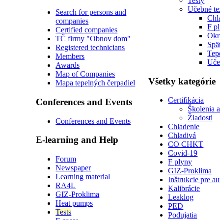
Testy
Učebné te
Search for persons and
Chl
companies
F p
Certified companies
Okr
TČ firmy "Obnov dom"
Spä
Registered technicians
Tep
Members
Uče
Awards
Map of Companies
Všetky kategórie
Mapa tepelných čerpadiel
Certifikácia
Conferences and Events
Školenia 
Žiadosti
Conferences and Events
Chladenie
Chladivá
E-learning and Help
CO CHKT
Covid-19
Forum
F plyny
Newspaper
GIZ-Proklima
Learning material
Inštrukcie pre a
RA4L
Kalibrácie
GIZ-Proklima
Leaklog
Heat pumps
PED
Tests
Podujatia