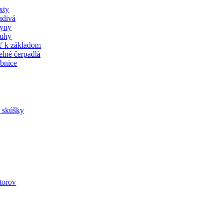
xty
adivá
lyny
uhy
ť k základom
elné čerpadlá
bnice
a skúšky
utorov