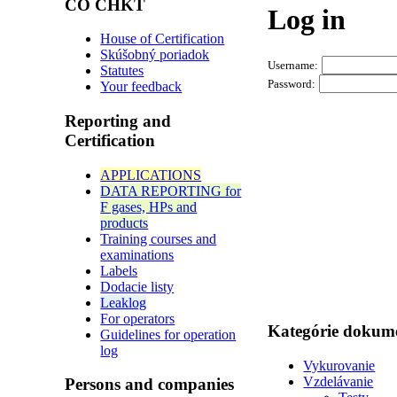
CO CHKT
Log in
House of Certification
Skúšobný poriadok
Username:
Statutes
Password:
Your feedback
Reporting and
Certification
APPLICATIONS
DATA REPORTING for
F gases, HPs and
products
Training courses and
examinations
Labels
Dodacie listy
Leaklog
For operators
Kategórie dokum
Guidelines for operation
log
Vykurovanie
Vzdelávanie
Persons and companies