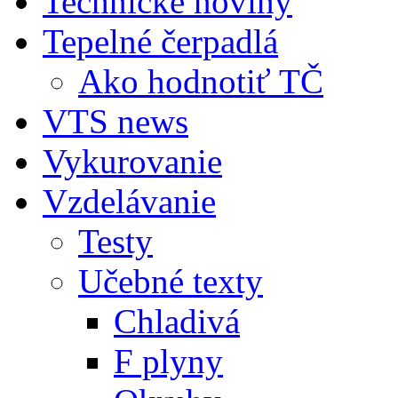
Technické noviny
Tepelné čerpadlá
Ako hodnotiť TČ
VTS news
Vykurovanie
Vzdelávanie
Testy
Učebné texty
Chladivá
F plyny