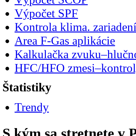
Výpočet SPF
Kontrola klima. zariaden
Area F-Gas aplikácie
Kalkulačka zvuku–hlučn
HFC/HFO zmesi–kontro
Štatistiky
Trendy
S kým sa stretnete v 