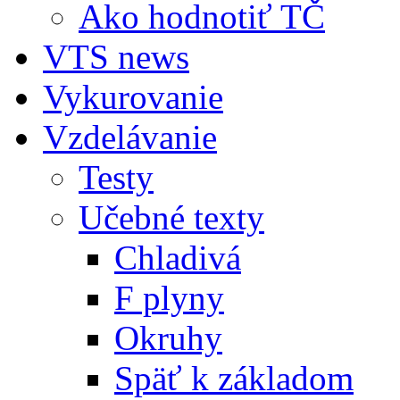
Ako hodnotiť TČ
VTS news
Vykurovanie
Vzdelávanie
Testy
Učebné texty
Chladivá
F plyny
Okruhy
Späť k základom