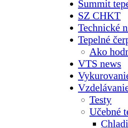
Summit tepe
SZ CHKT
Technické 
Tepelné čer
Ako hodn
VTS news
Vykurovani
Vzdelávani
Testy
Učebné t
Chlad