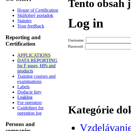
Tento obsah 
House of Certification
Skúšobný poriadok
Log in
Statutes
Your feedback
Reporting and
Username:
Certification
Password:
APPLICATIONS
DATA REPORTING
for F gases, HPs and
products
Training courses and
examinations
Labels
Dodacie listy
Leaklog
For operators
Kategórie d
Guidelines for
operation log
Persons and
Vzdelávani
companies