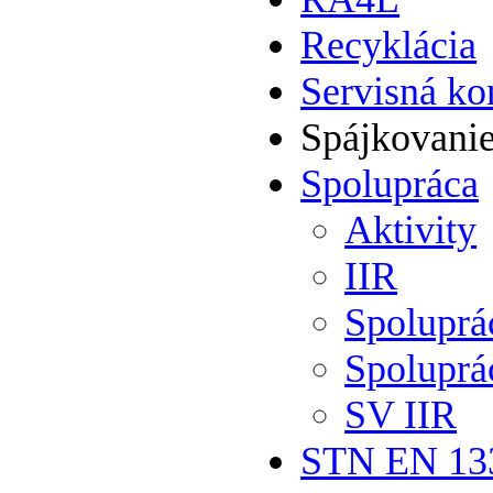
Recyklácia
Servisná ko
Spájkovani
Spolupráca
Aktivity
IIR
Spolupr
Spoluprá
SV IIR
STN EN 13