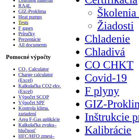
Learning material
RA4L
Školenia
GIZ-Proklima
Heat pumps
Žiadosti
Tests
F gases
Príručky
Chladenie
Prezentácie
All documents
Chladivá
Pomocné výpočty
CO CHKT
CO₂ Calculator
Covid-19
Charge calculator
(Excel)
Kalkulačka CO2 ekv.
F plyny
(Excel)
Výpočet SCOP
GIZ-Prokli
Výpočet SPF
Kontrola klima.
Inštrukcie p
zariadení
Area F-Gas aplikácie
Kalkulačka zvuku–
Kalibrácie
hlučnosť
HFC/HFO zmesi–