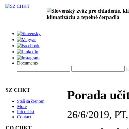
Documents
L
SZ CHKT
Porada uči
Staň sa členom
More
26/6/2019, P
Price List
Contact
CO CHKT