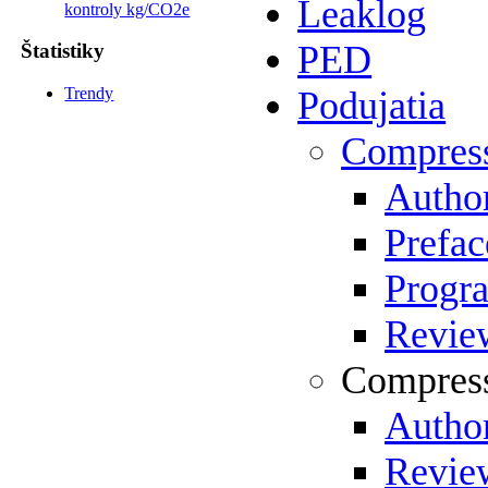
Leaklog
kontroly kg/CO2e
PED
Štatistiky
Trendy
Podujatia
Compres
Author
Prefac
Progr
Review
Compress
Author
Review