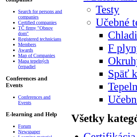
Testy
Search for persons and
companies
Učebné t
Certified companies
TČ firmy "Obnov
Chlad
dom"
Registered technicians
F ply
Members
Awards
Map of Companies
Okruh
Mapa tepelných
čerpadiel
Späť 
Conferences and
Tepeln
Events
Učebn
Conferences and
Events
E-learning and Help
Všetky kateg
Forum
Newspaper
Certifikácia