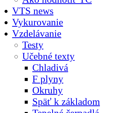
VTS news
Vykurovanie
Vzdelávanie
Testy
Učebné texty
Chladivá
F plyny
Okruhy
Späť k základom
Tepelné čerpadlá