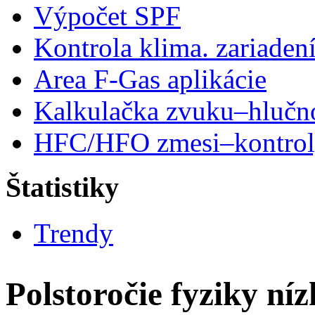
Výpočet SPF
Kontrola klima. zariaden
Area F-Gas aplikácie
Kalkulačka zvuku–hlučn
HFC/HFO zmesi–kontro
Štatistiky
Trendy
Polstoročie fyziky ní