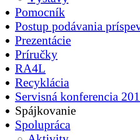
Pomocník
Postup podávania príspe
Prezentácie
Príručky
RA4L
Recyklácia
Servisná konferencia 20
Spájkovanie
Spolupráca
Aktivity