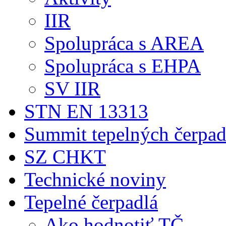
IIR
Spolupráca s AREA
Spolupráca s EHPA
SV IIR
STN EN 13313
Summit tepelných čerpad
SZ CHKT
Technické noviny
Tepelné čerpadlá
Ako hodnotiť TČ