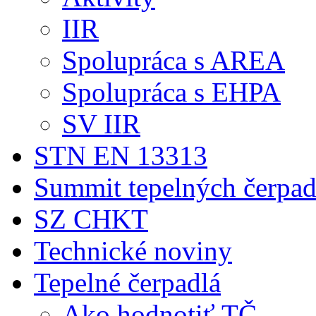
IIR
Spolupráca s AREA
Spolupráca s EHPA
SV IIR
STN EN 13313
Summit tepelných čerpad
SZ CHKT
Technické noviny
Tepelné čerpadlá
Ako hodnotiť TČ