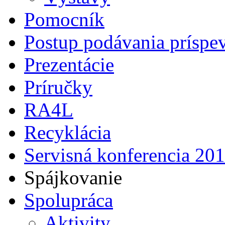
Pomocník
Postup podávania príspe
Prezentácie
Príručky
RA4L
Recyklácia
Servisná konferencia 20
Spájkovanie
Spolupráca
Aktivity