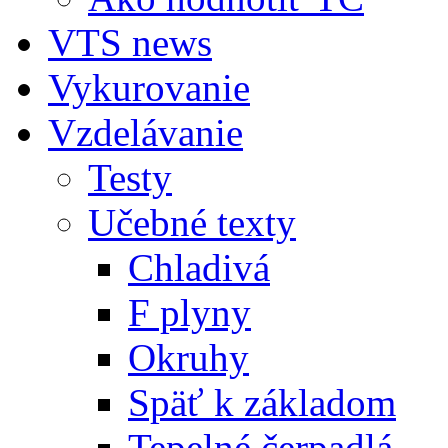
VTS news
Vykurovanie
Vzdelávanie
Testy
Učebné texty
Chladivá
F plyny
Okruhy
Späť k základom
Tepelné čerpadlá