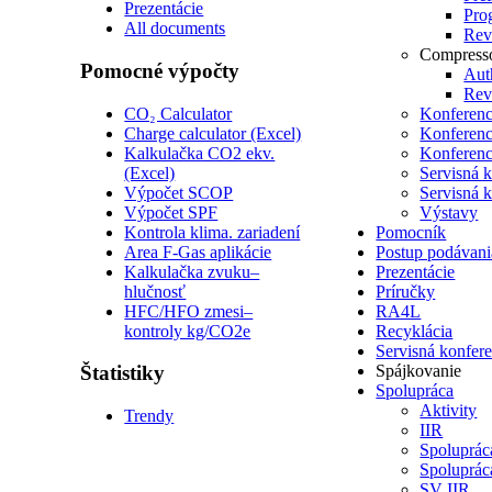
Prezentácie
Pro
All documents
Revi
Compress
Pomocné výpočty
Auth
Revi
CO₂ Calculator
Konferenc
Charge calculator (Excel)
Konferenc
Kalkulačka CO2 ekv.
Konferenc
(Excel)
Servisná 
Výpočet SCOP
Servisná 
Výpočet SPF
Výstavy
Kontrola klima. zariadení
Pomocník
Area F-Gas aplikácie
Postup podávani
Kalkulačka zvuku–
Prezentácie
hlučnosť
Príručky
HFC/HFO zmesi–
RA4L
kontroly kg/CO2e
Recyklácia
Servisná konfer
Štatistiky
Spájkovanie
Spolupráca
Aktivity
Trendy
IIR
Spoluprá
Spoluprá
SV IIR