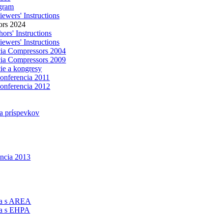
gram
ewers' Instructions
ors 2024
ors' Instructions
ewers' Instructions
ia Compressors 2004
ia Compressors 2009
ie a kongresy
konferencia 2011
konferencia 2012
a príspevkov
encia 2013
ca s AREA
ca s EHPA