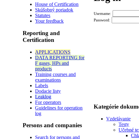
House of Certification
Skúšobný poriadok
Username:
Statutes
Password:
Your feedback
Reporting and
Certification
APPLICATIONS
DATA REPORTING for
F gases, HPs and
products
Training courses and
examinations
Labels
Dodacie listy
Leaklog
For operators
Kategórie dokum
Guidelines for operation
log
Vzdelávanie
Testy
Persons and companies
Učebné te
Chl
Search for persons and