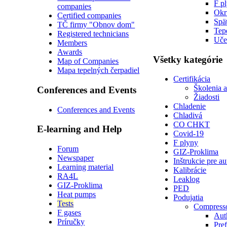
F p
companies
Okr
Certified companies
Spä
TČ firmy "Obnov dom"
Tep
Registered technicians
Uče
Members
Awards
Všetky kategórie
Map of Companies
Mapa tepelných čerpadiel
Certifikácia
Školenia 
Conferences and Events
Žiadosti
Chladenie
Conferences and Events
Chladivá
CO CHKT
E-learning and Help
Covid-19
F plyny
Forum
GIZ-Proklima
Newspaper
Inštrukcie pre a
Learning material
Kalibrácie
RA4L
Leaklog
GIZ-Proklima
PED
Heat pumps
Podujatia
Tests
Compress
F gases
Auth
Príručky
Pre