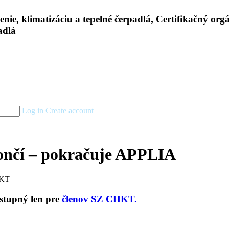
Log in
Create account
nčí – pokračuje APPLIA
HKT
ostupný len pre
členov SZ CHKT.