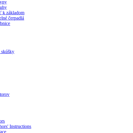
lyny
uhy
ť k základom
elné čerpadlá
bnice
a skúšky
utorov
ors
ors' Instructions
face