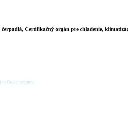
 in
Create account