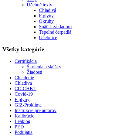
Učebné texty
Chladivá
F plyny
Okruhy
Späť k základom
Tepelné čerpadlá
Učebnice
Všetky kategórie
Certifikácia
Školenia a skúšky
Žiadosti
Chladenie
Chladivá
CO CHKT
Covid-19
F plyny
GIZ-Proklima
Inštrukcie pre autorov
Kalibrácie
Leaklog
PED
Podujatia