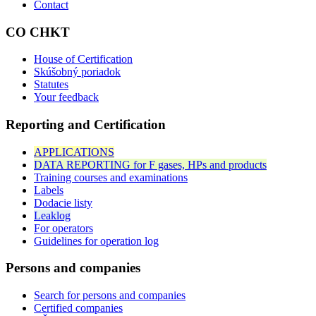
Contact
CO CHKT
House of Certification
Skúšobný poriadok
Statutes
Your feedback
Reporting and Certification
APPLICATIONS
DATA REPORTING for F gases, HPs and products
Training courses and examinations
Labels
Dodacie listy
Leaklog
For operators
Guidelines for operation log
Persons and companies
Search for persons and companies
Certified companies