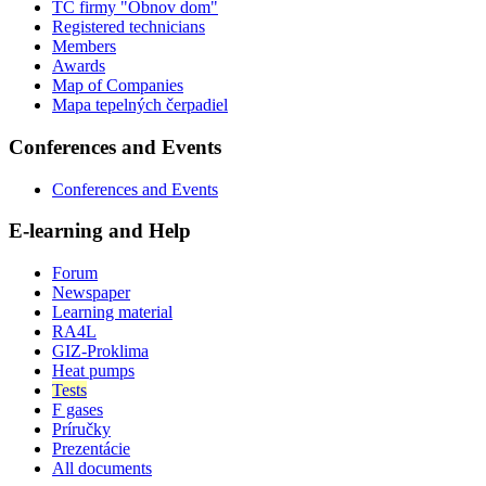
TČ firmy "Obnov dom"
Registered technicians
Members
Awards
Map of Companies
Mapa tepelných čerpadiel
Conferences and Events
Conferences and Events
E-learning and Help
Forum
Newspaper
Learning material
RA4L
GIZ-Proklima
Heat pumps
Tests
F gases
Príručky
Prezentácie
All documents