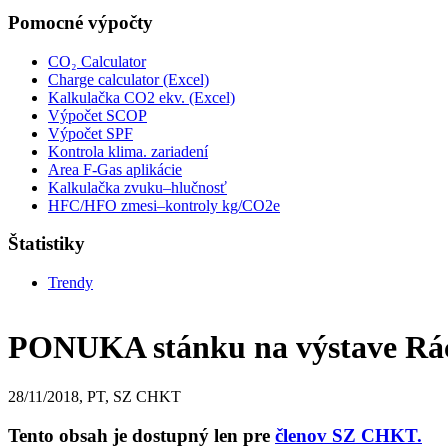
Pomocné výpočty
CO₂ Calculator
Charge calculator (Excel)
Kalkulačka CO2 ekv. (Excel)
Výpočet SCOP
Výpočet SPF
Kontrola klima. zariadení
Area F-Gas aplikácie
Kalkulačka zvuku–hlučnosť
HFC/HFO zmesi–kontroly kg/CO2e
Štatistiky
Trendy
PONUKA stánku na výstave Rác
28/11/2018, PT, SZ CHKT
Tento obsah je dostupný len pre
členov SZ CHKT.