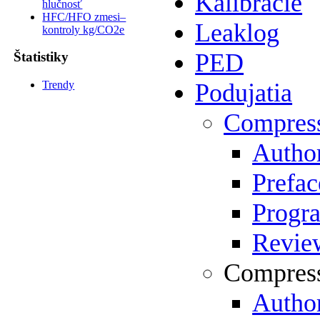
Kalibrácie
hlučnosť
HFC/HFO zmesi–
Leaklog
kontroly kg/CO2e
PED
Štatistiky
Trendy
Podujatia
Compres
Author
Prefac
Progr
Review
Compress
Author