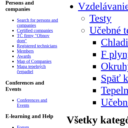
Persons and
Vzdelávani
companies
Testy
Search for persons and
companies
Učebné t
Certified companies
TČ firmy "Obnov
Chlad
dom"
Registered technicians
F ply
Members
Awards
Map of Companies
Okruh
Mapa tepelných
čerpadiel
Späť 
Conferences and
Tepeln
Events
Učebn
Conferences and
Events
E-learning and Help
Všetky kateg
Forum