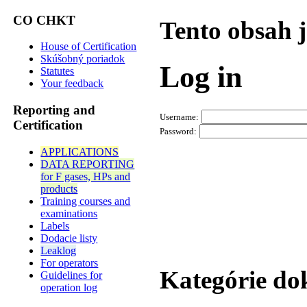
CO CHKT
Tento obsah 
House of Certification
Skúšobný poriadok
Log in
Statutes
Your feedback
Reporting and
Username:
Certification
Password:
APPLICATIONS
DATA REPORTING
for F gases, HPs and
products
Training courses and
examinations
Labels
Dodacie listy
Leaklog
For operators
Kategórie d
Guidelines for
operation log