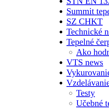
STN EN 13
Summit tepe
SZ CHKT
Technické 
Tepelné čer
Ako hodn
VTS news
Vykurovani
Vzdelávani
Testy
Učebné t