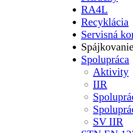
RA4L
Recyklácia
Servisná ko
Spájkovani
Spolupráca
Aktivity
IIR
Spolupr
Spoluprá
SV IIR