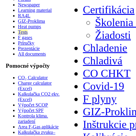
Newspaper
Certifikácia
Learning material
RA4L
Školenia
GIZ-Proklima
Heat pumps
Žiadosti
Tests
F gases
Príručky
Chladenie
Prezentácie
All documents
Chladivá
Pomocné výpočty
CO CHKT
CO₂ Calculator
Covid-19
Charge calculator
(Excel)
Kalkulačka CO2 ekv.
F plyny
(Excel)
Výpočet SCOP
GIZ-Prokli
Výpočet SPF
Kontrola klima.
Inštrukcie p
zariadení
Area F-Gas aplikácie
Kalkulačka zvuku–